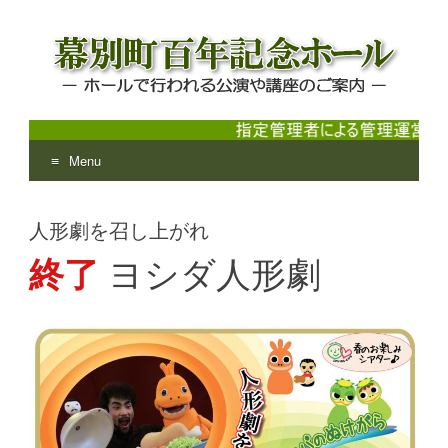
Menu
幕別町百年記念ホール
ホールで行われる公演や講座のご案内
Skip
to
人形劇を召し上がれ
content
終了
ヨシダ人形劇