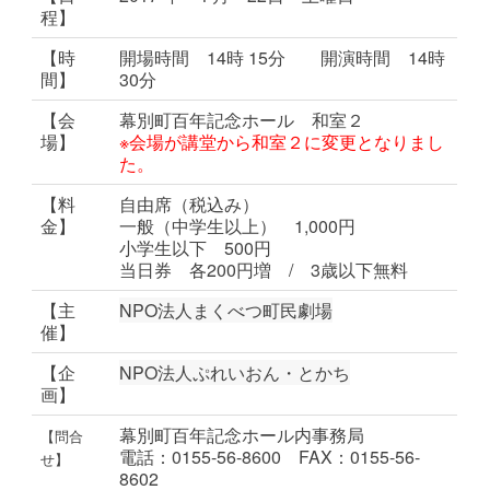
程】
【時
開場時間 14時 15分 開演時間 14時
間】
30分
【会
幕別町百年記念ホール 和室２
場】
※会場が講堂から和室２に変更となりまし
た。
【料
自由席（税込み）
金】
一般（中学生以上） 1,000円
小学生以下 500円
当日券 各200円増 / 3歳以下無料
【主
NPO法人まくべつ町民劇場
催】
【企
NPO法人ぷれいおん・とかち
画】
幕別町百年記念ホール内事務局
【問合
電話：0155-56-8600 FAX：0155-56-
せ】
8602