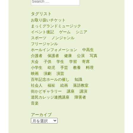
タグリスト
お取り扱いチケット
まっくグランドミュージック
イベント後記
ゲーム
シニア
スポーツ
ノンジャンル
フリージャンル
ホールインフォメーション
中高生
介護者
保護者
健康
公演
写真
大会
子供
学生
学習
寄席
小学生
幼児
手芸
教養
料理
映画
演劇
演芸
百年記念ホールの催し
知識
社会人
福祉
絵画
落語教室
街かどギャラリー
講座
講演
道民カレッジ連携講座
障害者
音楽
アーカイブ
ア
ー
カ