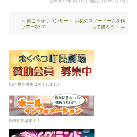
投稿
2017年3月15日
編集
2017年3月15日
←
南こうせつコンサート
お花のスノードームを作
Post
ツアー2017
って贈ろう！
→
navigation
R8年度の募集は終了しました
掲載広告募集中！