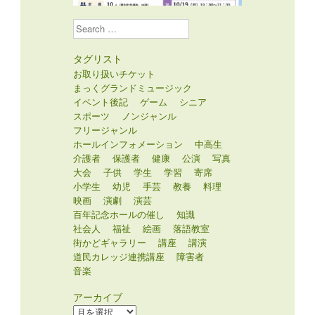
Search
タグリスト
お取り扱いチケット
まっくグランドミュージック
イベント後記
ゲーム
シニア
スポーツ
ノンジャンル
フリージャンル
ホールインフォメーション
中高生
介護者
保護者
健康
公演
写真
大会
子供
学生
学習
寄席
小学生
幼児
手芸
教養
料理
映画
演劇
演芸
百年記念ホールの催し
知識
社会人
福祉
絵画
落語教室
街かどギャラリー
講座
講演
道民カレッジ連携講座
障害者
音楽
アーカイブ
ア