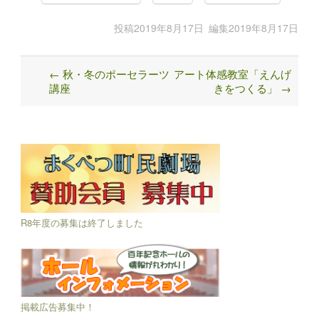
投稿
2019年8月17日
編集
2019年8月17日
←
秋・冬のポーセラーツ
アート体感教室「えんげ
Post
講座
きをつくる」
→
navigation
R8年度の募集は終了しました
掲載広告募集中！