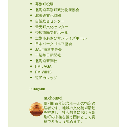
幕別町役場
北海道幕別町観光物産協会
北海道文化財団
自治総合センター
音更町文化センター
帯広市民文化ホール
士別市あさひサンライズホール
日本パークゴルフ協会
JA北海道中央会
十勝毎日新聞社
北海道新聞社
FM JAGA
FM WING
道民カレッジ
instagram
m.chougei
幕別町百年記念ホールの指定管
理者です。地域の文化芸術活動
を推進し、社会教育における幕
別町の中核を担う団体として貢
献できるよう努めます。