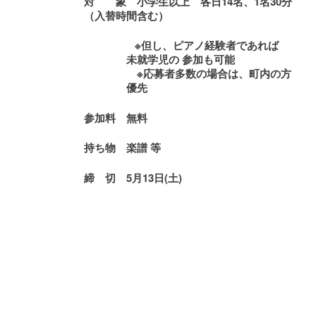
対 象
小学生以上 各日14名、1名30分
（入替時間含む）
※
但し、ピアノ経験者であれば
未就学児の 参加も可能
※応募者多数の場合は、町内の方
優先
参加
料
無料
持ち物
楽譜 等
締 切
5
月13日(土)