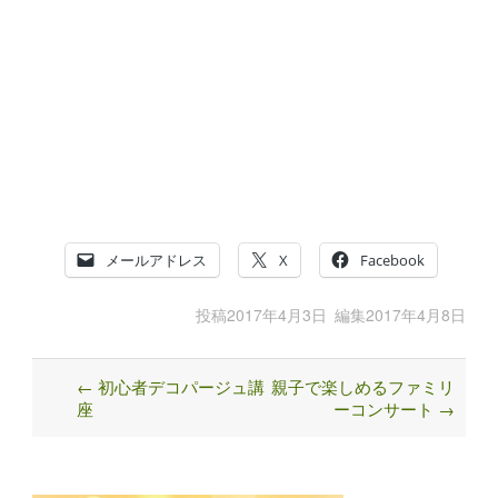
メールアドレス
X
Facebook
投稿
2017年4月3日
編集
2017年4月8日
←
初心者デコパージュ講
親子で楽しめるファミリ
Post
座
ーコンサート
→
navigation