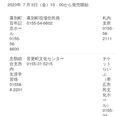
2023年 ７月 3日（金）10：00から発売開始
幕別町
幕別町役場住民係
札内
百年記
0155-54-6602
支所
念ホー
0155-
ル
56-
0155-
2111
56-
8600
忠類総
音更町文化センター
チケ
合支所
0155-31-5215
ット
内
らい
生涯学
ぶ
習係
（帯
01558-
広市
8-2201
民文
化ホ
ー
ル）
0155-
23-