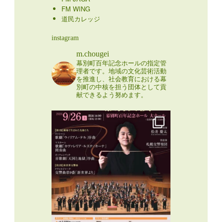
FM WING
道民カレッジ
instagram
m.chougei
幕別町百年記念ホールの指定管
理者です。地域の文化芸術活動
を推進し、社会教育における幕
別町の中核を担う団体として貢
献できるよう努めます。