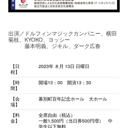
出演／ドルフィンマジックカンパニー、横田
菊枝、KYOKO、ヨッシー
藤本明義、ジキル、ダーク広春
【日
2023年 ８月 13
日 日
曜日
程】
【時
開場13：00 開演13：30
間】
【会
幕別町百年記念ホール 大ホール
場】
【料
全席自由（税込）
金】
一般1,500円
（当日券500円増）
中
学生以下無料