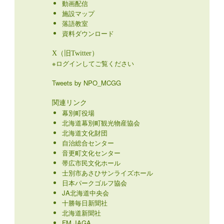
動画配信
施設マップ
落語教室
資料ダウンロード
X（旧Twitter）
※ログインしてご覧ください
Tweets by NPO_MCGG
関連リンク
幕別町役場
北海道幕別町観光物産協会
北海道文化財団
自治総合センター
音更町文化センター
帯広市民文化ホール
士別市あさひサンライズホール
日本パークゴルフ協会
JA北海道中央会
十勝毎日新聞社
北海道新聞社
FM JAGA