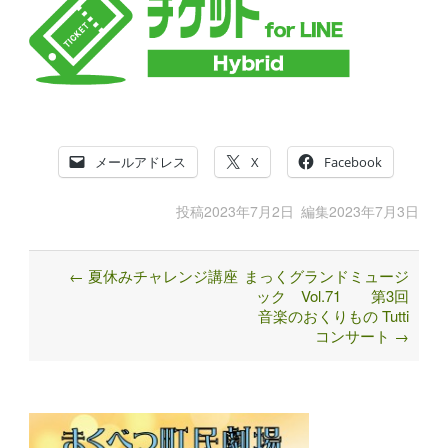
メールアドレス
X
Facebook
投稿
2023年7月2日
編集
2023年7月3日
←
夏休みチャレンジ講座
まっくグランドミュージ
Post
ック Vol.71 第3回
navigation
音楽のおくりもの Tutti
コンサート
→