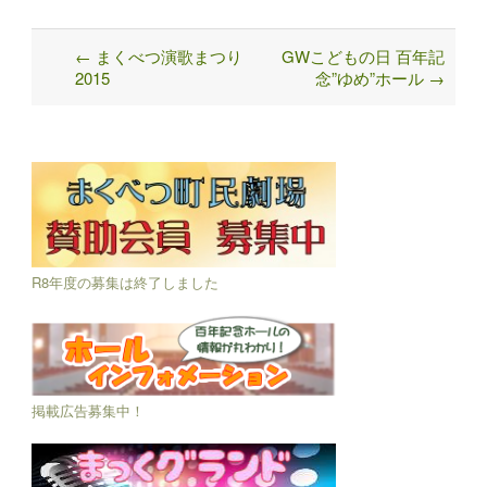
←
まくべつ演歌まつり
GWこどもの日 百年記
Post
2015
念”ゆめ”ホール
→
navigation
R8年度の募集は終了しました
掲載広告募集中！