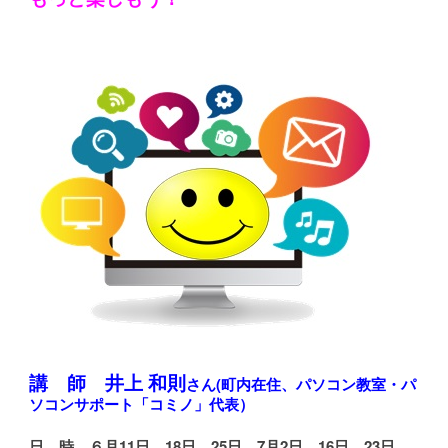
講 師
井上 和則
さん
(
町内在住、パソコン教室・パ
ソコンサポート「コミノ」代表）
日 時 ６月
11
日、18日、25日、7月2日、16日、
23
日