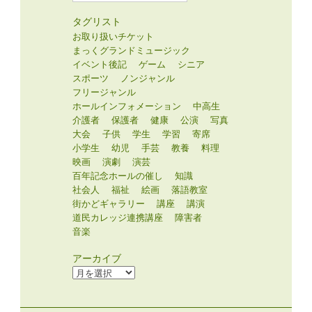
タグリスト
お取り扱いチケット
まっくグランドミュージック
イベント後記
ゲーム
シニア
スポーツ
ノンジャンル
フリージャンル
ホールインフォメーション
中高生
介護者
保護者
健康
公演
写真
大会
子供
学生
学習
寄席
小学生
幼児
手芸
教養
料理
映画
演劇
演芸
百年記念ホールの催し
知識
社会人
福祉
絵画
落語教室
街かどギャラリー
講座
講演
道民カレッジ連携講座
障害者
音楽
アーカイブ
ア
ー
カ