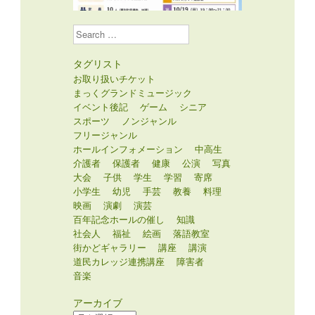
Search
タグリスト
お取り扱いチケット
まっくグランドミュージック
イベント後記
ゲーム
シニア
スポーツ
ノンジャンル
フリージャンル
ホールインフォメーション
中高生
介護者
保護者
健康
公演
写真
大会
子供
学生
学習
寄席
小学生
幼児
手芸
教養
料理
映画
演劇
演芸
百年記念ホールの催し
知識
社会人
福祉
絵画
落語教室
街かどギャラリー
講座
講演
道民カレッジ連携講座
障害者
音楽
アーカイブ