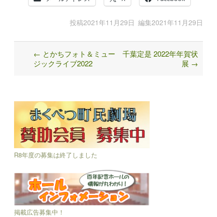
投稿
2021年11月29日
編集
2021年11月29日
←
とかちフォト＆ミュー
千葉定是 2022年年賀状
Post
ジックライブ2022
展
→
navigation
R8年度の募集は終了しました
掲載広告募集中！