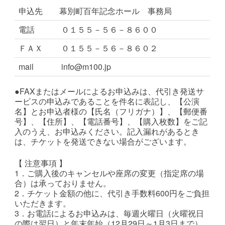
申込先
幕別町百年記念ホール 事務局
電話
０１５５－５６－８６００
ＦＡＸ
０１５５－５６－８６０２
mail
info@m100.jp
●FAXまたはメールによるお申込みは、代引き発送サ
ービスの申込みであることを件名に表記し、【公演
名】とお申込者様の【氏名（フリガナ）】、【郵便番
号】、【住所】、【電話番号】、【購入枚数】をご記
入のうえ、お申込みください。記入漏れがあるとき
は、チケットを発送できない場合がございます。
【 注意事項 】
1．ご購入後のキャンセルや座席の変更（指定席の場
合）は承っておりません。
2．チケット金額の他に、代引き手数料600円をご負担
いただきます。
3．お電話によるお申込みは、毎週火曜日（火曜祝日
の際は翌日）と年末年始（12月29日～1月3日まで）