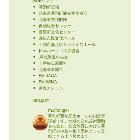
関連リンク
幕別町役場
北海道幕別町観光物産協会
北海道文化財団
自治総合センター
音更町文化センター
帯広市民文化ホール
士別市あさひサンライズホール
日本パークゴルフ協会
JA北海道中央会
十勝毎日新聞社
北海道新聞社
FM JAGA
FM WING
道民カレッジ
instagram
m.chougei
幕別町百年記念ホールの指定管
理者です。地域の文化芸術活動
を推進し、社会教育における幕
別町の中核を担う団体として貢
献できるよう努めます。