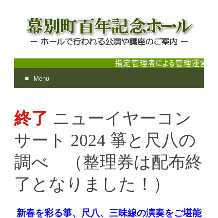
Menu
幕別町百年記念ホール
ホールで行われる公演や講座のご案内
Skip
to
終了
ニューイヤーコン
content
サート 2024 箏と尺八の
調べ （整理券は配布終
了となりました！）
新春を彩る箏、尺八、三味線の
演奏をご堪能