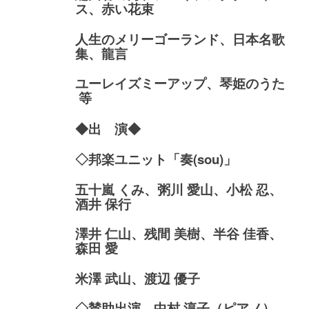
ス、赤い花束
人生のメリーゴーランド、日本名歌
集、龍言
ユーレイズミーアップ、琴姫のうた
等
◆出 演◆
◇
邦楽ユニット「奏(sou)」
五十嵐 くみ、粥川 愛山、小松 忍、
酒井 保行
澤井 仁山、残間 美樹、半谷 佳香、
森田 愛
米澤 武山、渡辺 優子
◇賛助出演 中村 淳子（ピアノ）