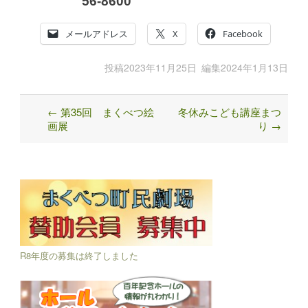
56-8600
メールアドレス
X
Facebook
投稿
2023年11月25日
編集
2024年1月13日
←
第35回 まくべつ絵
冬休みこども講座まつ
Post
画展
り
→
navigation
R8年度の募集は終了しました