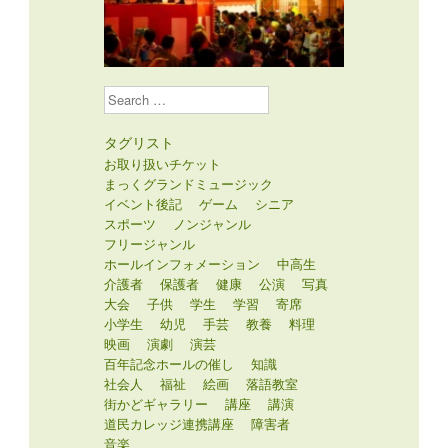
Search
タグリスト
お取り扱いチケット
まっくグランドミュージック
イベント後記
ゲーム
シニア
スポーツ
ノンジャンル
フリージャンル
ホールインフォメーション
中高生
介護者
保護者
健康
公演
写真
大会
子供
学生
学習
寄席
小学生
幼児
手芸
教養
料理
映画
演劇
演芸
百年記念ホールの催し
知識
社会人
福祉
絵画
落語教室
街かどギャラリー
講座
講演
道民カレッジ連携講座
障害者
音楽