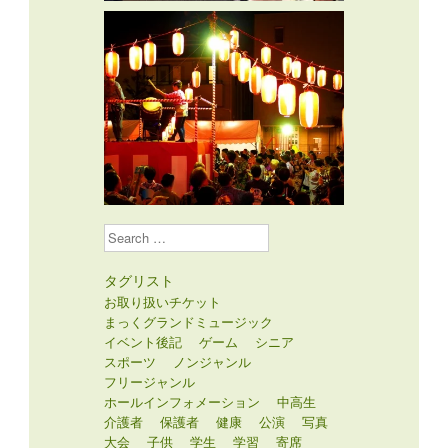
Search
タグリスト
お取り扱いチケット
まっくグランドミュージック
イベント後記
ゲーム
シニア
スポーツ
ノンジャンル
フリージャンル
ホールインフォメーション
中高生
介護者
保護者
健康
公演
写真
大会
子供
学生
学習
寄席