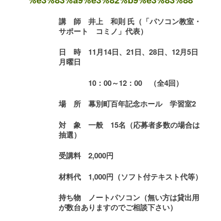
講 師
井上 和則 氏
（「
パソコン教室・
サポート コミノ」
代表）
日 時
11
月14日、21日、28日、12月5
日
月曜日
10
：00～12：00 （全4回）
場 所
幕別町百年記念ホール 学習室2
対 象
一般 15名（応募者多数の場合は
抽選）
受講料
2,000円
材料代
1,000円（ソフト付テキスト代等）
持ち物
ノートパソコン
（無い方は貸出用
が数台ありますのでご相談下さい）