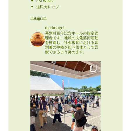
FM WING
道民カレッジ
instagram
m.chougei
幕別町百年記念ホールの指定管
理者です。地域の文化芸術活動
を推進し、社会教育における幕
別町の中核を担う団体として貢
献できるよう努めます。