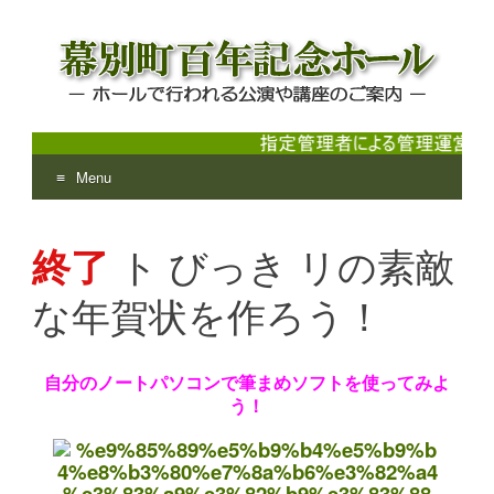
Menu
幕別町百年記念ホール
ホールで行われる公演や講座のご案内
Skip
to
終了
ト びっき リの素敵
content
な年賀状を作ろう！
自分のノートパソコンで筆まめソフトを使ってみよ
う！