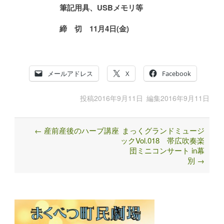
筆記用具、USBメモリ等
締 切
11月4日(金)
メールアドレス
X
Facebook
投稿
2016年9月11日
編集
2016年9月11日
←
産前産後のハーブ講座
まっくグランドミュージ
Post
ックVol.018 帯広吹奏楽
navigation
団ミニコンサート in幕
別
→