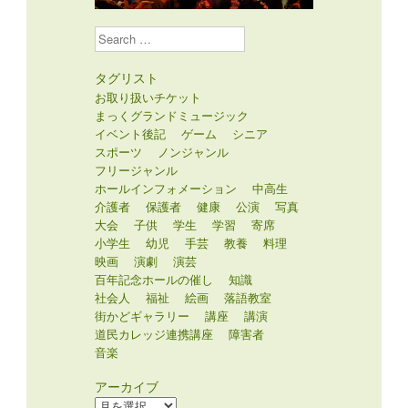
Search
タグリスト
お取り扱いチケット
まっくグランドミュージック
イベント後記
ゲーム
シニア
スポーツ
ノンジャンル
フリージャンル
ホールインフォメーション
中高生
介護者
保護者
健康
公演
写真
大会
子供
学生
学習
寄席
小学生
幼児
手芸
教養
料理
映画
演劇
演芸
百年記念ホールの催し
知識
社会人
福祉
絵画
落語教室
街かどギャラリー
講座
講演
道民カレッジ連携講座
障害者
音楽
アーカイブ
ア