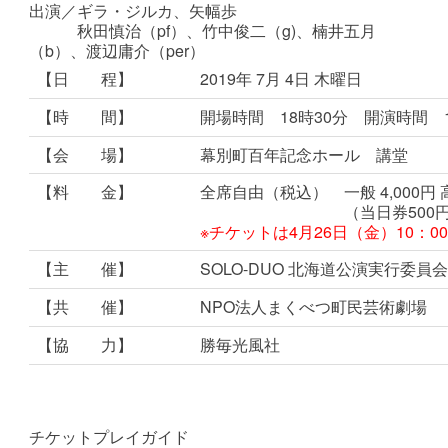
出演／ギラ・ジルカ、矢幅歩
秋田慎治（pf）、竹中俊二（g)、楠井五月
（b）、渡辺庸介（per）
【日 程】
2019年 7月 4日 木曜日
【時 間】
開場時間 18時30分 開演時間 1
【会 場】
幕別町百年記念ホール 講堂
【料 金】
全席自由（税込） 一般 4,000円 高
（当日券500円
※チケットは4月26日（金）10：0
【主 催】
SOLO-DUO 北海道公演実行委員
【共 催】
NPO法人まくべつ町民芸術劇場
【協 力】
勝毎光風社
チケットプレイガイド