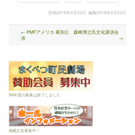
投稿
2019年4月22日
編集
2019年4月22日
←
PMFアメリカ 幕別公
森崎博之氏文化講演会
Post
演
→
navigation
R8年度の募集は終了しました
掲載広告募集中！