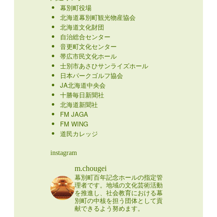
幕別町役場
北海道幕別町観光物産協会
北海道文化財団
自治総合センター
音更町文化センター
帯広市民文化ホール
士別市あさひサンライズホール
日本パークゴルフ協会
JA北海道中央会
十勝毎日新聞社
北海道新聞社
FM JAGA
FM WING
道民カレッジ
instagram
m.chougei
幕別町百年記念ホールの指定管
理者です。地域の文化芸術活動
を推進し、社会教育における幕
別町の中核を担う団体として貢
献できるよう努めます。