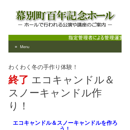
Menu
幕別町百年記念ホール
ホールで行われる公演や講座のご案内
Skip
to
わくわく冬の手作り体験！
content
終了
エコキャンドル＆
スノーキャンドル作
り！
エコキャンドル＆スノーキャンドルを作ろ
う！