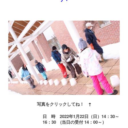
写真をクリックしてね！
↑
日 時
2022
年
1
月22
日
（日）
14
：3
0
～
16
：3
0
(当日の受付 14：00～）