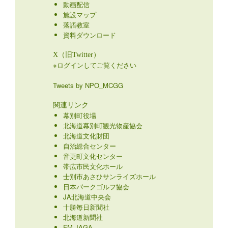
動画配信
施設マップ
落語教室
資料ダウンロード
X（旧Twitter）
※ログインしてご覧ください
Tweets by NPO_MCGG
関連リンク
幕別町役場
北海道幕別町観光物産協会
北海道文化財団
自治総合センター
音更町文化センター
帯広市民文化ホール
士別市あさひサンライズホール
日本パークゴルフ協会
JA北海道中央会
十勝毎日新聞社
北海道新聞社
FM JAGA