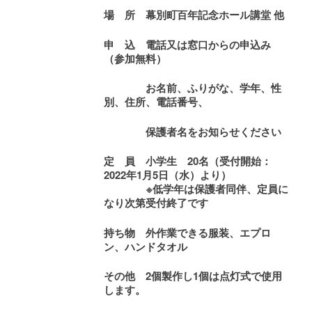
場 所
幕別町百年記念ホール講堂 他
申 込 電話又は窓口からの申込み
（参加無料）
お名前、ふりがな、学年、性
別、住所、電話番号、
保護者名をお知らせください
定 員
小学生 20名（受付開始：
2022
年1月5
日（水）より）
※
低学年は保護者
同伴、定員に
なり次第受付終了です
持ち物
外作業できる服装、エプロ
ン、ハンドタオル
その他 2個製作し1個は点灯式で使用
します。