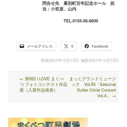
問合せ先 幕別町百年記念ホール 担
当：小笠原、山内
TEL.0155-56-8600
メールアドレス
X
Facebook
投稿
2021年12月13日
編集
2021年12月13日
←
第9回 I LOVE まくべ
まっくグランドミュージ
Post
つ フォトコンテスト作品
ック Vol.55「Satsunai
navigation
展（入賞作品発表）
Guitar Circle Concert
Vol.4」
→