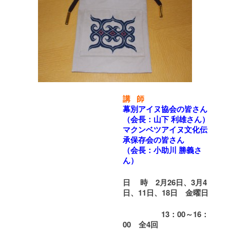
講 師
幕別アイヌ協会
の皆さん
（会長：山下 利雄さん）
マクンベツアイヌ文化伝
承保存会
の皆さん
（会長：小助川 勝義さ
ん）
日 時 2月26日、3月4
日、11日、18日 金曜日
13
：00～16：
00 全4回