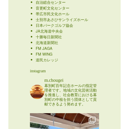
自治総合センター
音更町文化センター
帯広市民文化ホール
士別市あさひサンライズホール
日本パークゴルフ協会
JA北海道中央会
十勝毎日新聞社
北海道新聞社
FM JAGA
FM WING
道民カレッジ
instagram
m.chougei
幕別町百年記念ホールの指定管
理者です。地域の文化芸術活動
を推進し、社会教育における幕
別町の中核を担う団体として貢
献できるよう努めます。