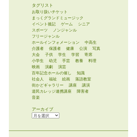
タグリスト
お取り扱いチケット
まっくグランドミュージック
イベント後記
ゲーム
シニア
スポーツ
ノンジャンル
フリージャンル
ホールインフォメーション
中高生
介護者
保護者
健康
公演
写真
大会
子供
学生
学習
寄席
小学生
幼児
手芸
教養
料理
映画
演劇
演芸
百年記念ホールの催し
知識
社会人
福祉
絵画
落語教室
街かどギャラリー
講座
講演
道民カレッジ連携講座
障害者
音楽
アーカイブ
ア
ー
カ
イ