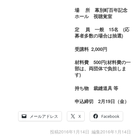
場 所
幕別町百年記念
ホール 視聴覚室
定 員
一般 15名
(
応
募者多数の場合は抽選)
受講料
2,000
円
材料費
500円
(
材料費の一
部は、両団体で負担しま
す)
持ち物 裁縫道具
等
申込締切
2
月19日（金）
メールアドレス
X
Facebook
投稿
2016年1月14日
編集
2016年1月14日