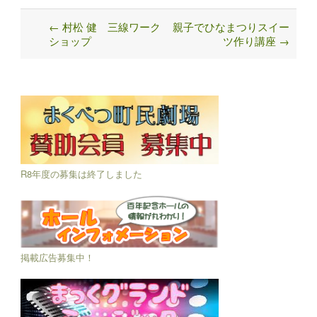
←
村松 健 三線ワーク
親子でひなまつりスイー
Post
ショップ
ツ作り講座
→
navigation
R8年度の募集は終了しました
掲載広告募集中！