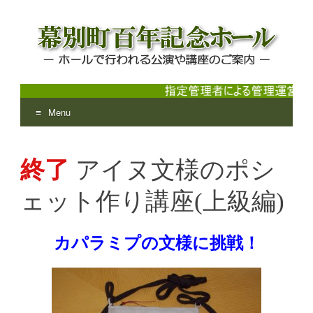
Menu
幕別町百年記念ホール
ホールで行われる公演や講座のご案内
Skip
to
終了
アイヌ文様のポシ
content
ェット作り講座(上級編)
カパラミ
プの文様に挑戦！