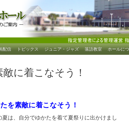
画配信
トピックス
ジュニア・ジャズ
落語教室
ホールに
ホール
素敵に着こなそう！
かたを素敵に
着こなそう！
の夏は、自分でゆかたを着て夏祭りに出かけまし