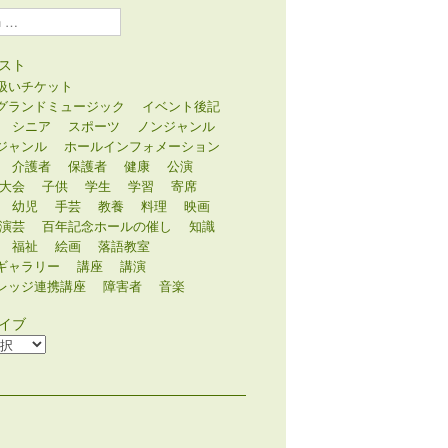
スト
扱いチケット
グランドミュージック
イベント後記
シニア
スポーツ
ノンジャンル
ジャンル
ホールインフォメーション
介護者
保護者
健康
公演
大会
子供
学生
学習
寄席
幼児
手芸
教養
料理
映画
演芸
百年記念ホールの催し
知識
福祉
絵画
落語教室
ギャラリー
講座
講演
レッジ連携講座
障害者
音楽
イブ