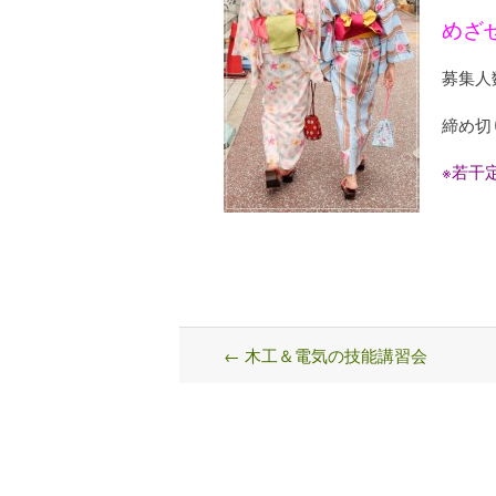
めざ
募集人
締め切
※若干
←
木工＆電気の技能講習会
Post
navigation