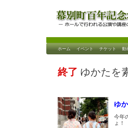
Skip
ホーム
イベント
チケット
動
to
幕別町百年記念
ホールで行われる公演や講座のご案内
content
終了
ゆかたを
ゆ
今年
ょ！