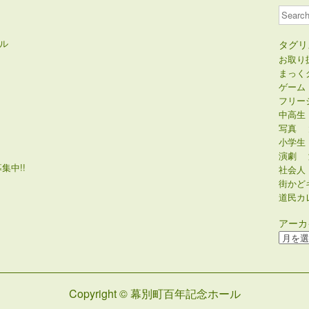
Search
ル
タグリ
お取り
まっく
ゲーム
フリー
中高生
写真
小学生
演劇
集中!!
社会人
街かど
道民カ
アーカ
ア
ー
カ
イ
Copyright © 幕別町百年記念ホール
ブ