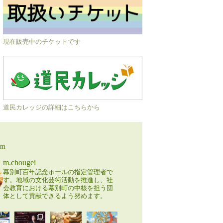
現在販売中のチケットです
道民カレッジの詳細はこちらから
am
m.chougei
幕別町百年記念ホールの指定管理者で
す。地域の文化芸術活動を推進し、社
会教育における幕別町の中核を担う団
体として貢献できるよう努めます。