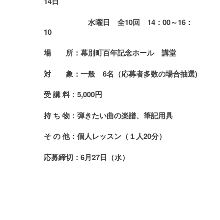
14日
水
曜日
全10回
14
：00
～
1
6
：
10
場 所
：幕別町百年記念ホール 講堂
対 象
：
一般 6名（応募者多数の場合抽選)
受 講 料
：5,000円
持 ち 物
：弾きたい曲の楽譜、筆記用具
そ の 他
：個人レッスン（１人20分）
応募締切
：
6
月
27
日（
水
）