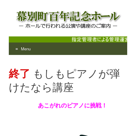
Menu
幕別町百年記念ホール
ホールで行われる公演や講座のご案内
Skip
to
終了
もしもピアノが弾
content
けたなら講座
あこがれのピアノに挑戦！