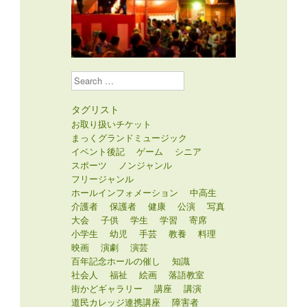
Search
タグリスト
お取り扱いチケット
まっくグランドミュージック
イベント後記
ゲーム
シニア
スポーツ
ノンジャンル
フリージャンル
ホールインフォメーション
中高生
介護者
保護者
健康
公演
写真
大会
子供
学生
学習
寄席
小学生
幼児
手芸
教養
料理
映画
演劇
演芸
百年記念ホールの催し
知識
社会人
福祉
絵画
落語教室
街かどギャラリー
講座
講演
道民カレッジ連携講座
障害者