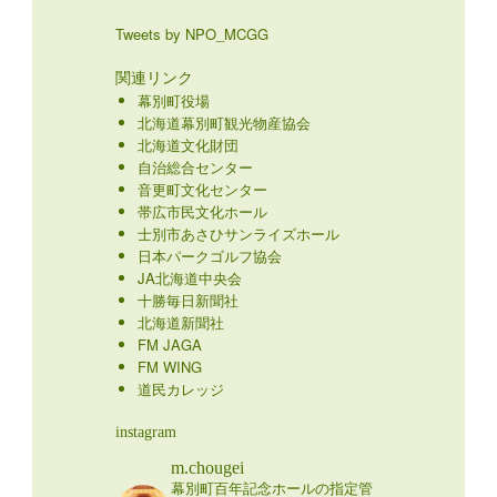
Tweets by NPO_MCGG
関連リンク
幕別町役場
北海道幕別町観光物産協会
北海道文化財団
自治総合センター
音更町文化センター
帯広市民文化ホール
士別市あさひサンライズホール
日本パークゴルフ協会
JA北海道中央会
十勝毎日新聞社
北海道新聞社
FM JAGA
FM WING
道民カレッジ
instagram
m.chougei
幕別町百年記念ホールの指定管