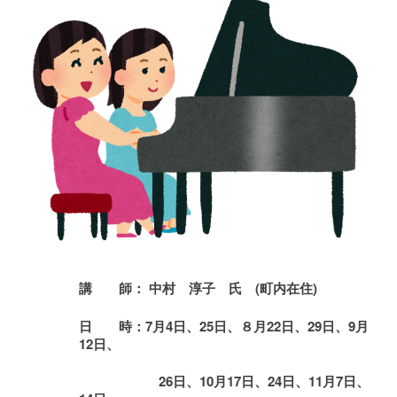
講 師：
中村 淳子
氏 (町内在住)
日
時
：
7
月
4
日
、25日、８月22日、29日、
9
月
12日、
26日、
10月17日、24日、
11
月7日、