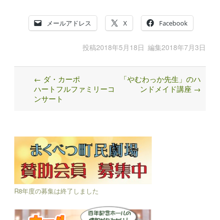
メールアドレス
X
Facebook
投稿
2018年5月18日
編集
2018年7月3日
←
ダ・カーポ
「やむわっか先生」のハ
Post
ハートフルファミリーコ
ンドメイド講座
→
navigation
ンサート
R8年度の募集は終了しました