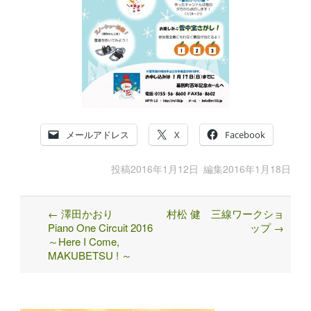
メールアドレス
X
Facebook
投稿
2016年1月12日
編集
2016年1月18日
←
澤田かおり
村松 健 三線ワークショ
Post
Piano One Circuit 2016
ップ
→
navigation
～Here I Come,
MAKUBETSU ! ～