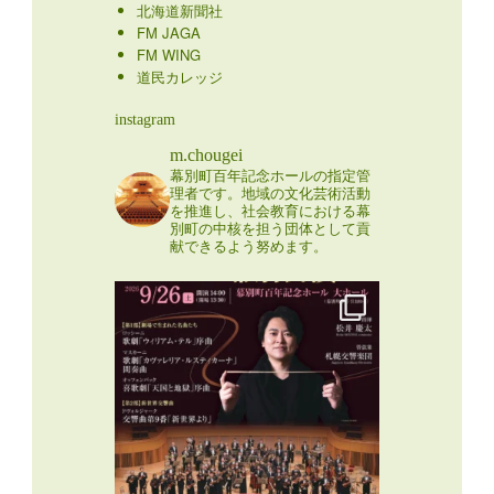
北海道新聞社
FM JAGA
FM WING
道民カレッジ
instagram
m.chougei
幕別町百年記念ホールの指定管
理者です。地域の文化芸術活動
を推進し、社会教育における幕
別町の中核を担う団体として貢
献できるよう努めます。