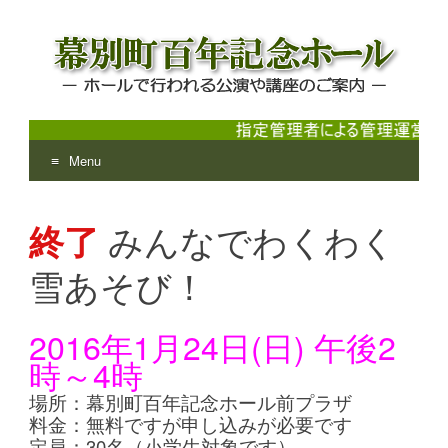
Menu
幕別町百年記念ホール
ホールで行われる公演や講座のご案内
Skip
to
終了
みんなでわくわく
content
雪あそび！
2016年1月24日(日) 午後2
時～4時
場所：幕別町百年記念ホール前プラザ
料金：無料ですが申し込みが必要です
定員：30名（小学生対象です）