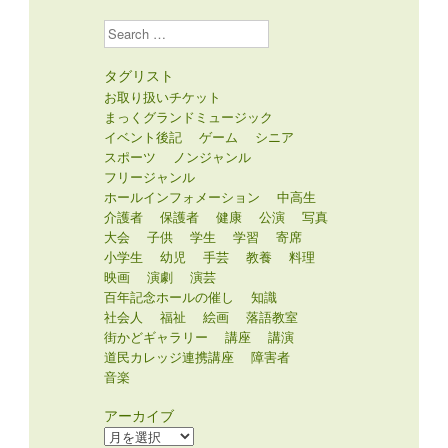
Search
タグリスト
お取り扱いチケット
まっくグランドミュージック
イベント後記
ゲーム
シニア
スポーツ
ノンジャンル
フリージャンル
ホールインフォメーション
中高生
介護者
保護者
健康
公演
写真
大会
子供
学生
学習
寄席
小学生
幼児
手芸
教養
料理
映画
演劇
演芸
百年記念ホールの催し
知識
社会人
福祉
絵画
落語教室
街かどギャラリー
講座
講演
道民カレッジ連携講座
障害者
音楽
アーカイブ
ア