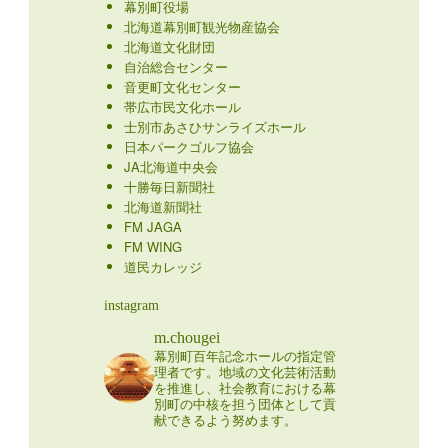
幕別町役場
北海道幕別町観光物産協会
北海道文化財団
自治総合センター
音更町文化センター
帯広市民文化ホール
士別市あさひサンライズホール
日本パークゴルフ協会
JA北海道中央会
十勝毎日新聞社
北海道新聞社
FM JAGA
FM WING
道民カレッジ
instagram
m.chougei
幕別町百年記念ホールの指定管
理者です。地域の文化芸術活動
を推進し、社会教育における幕
別町の中核を担う団体として貢
献できるよう努めます。