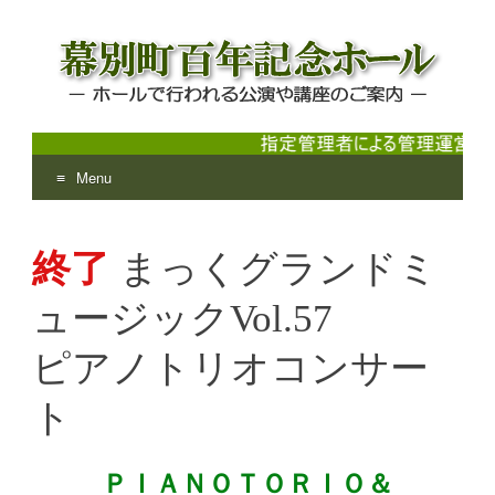
Menu
幕別町百年記念ホール
ホールで行われる公演や講座のご案内
Skip
to
終了
まっくグランドミ
content
ュージックVol.57
ピアノトリオコンサー
ト
ＰＩＡＮＯＴＯＲＩＯ＆