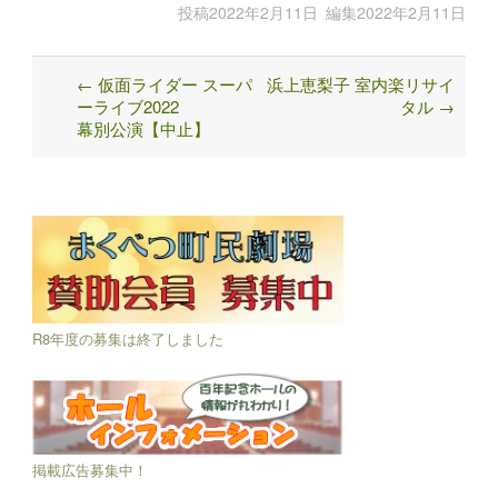
投稿
2022年2月11日
編集
2022年2月11日
←
仮面ライダー スーパ
浜上恵梨子 室内楽リサイ
Post
ーライブ2022
タル
→
navigation
幕別公演【中止】
R8年度の募集は終了しました
掲載広告募集中！