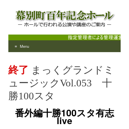
Menu
幕別町百年記念ホール
ホールで行われる公演や講座のご案内
Skip
to
終了
まっくグランドミ
content
ュージックVol.053 十
勝100スタ
番外編十勝100スタ有志
live