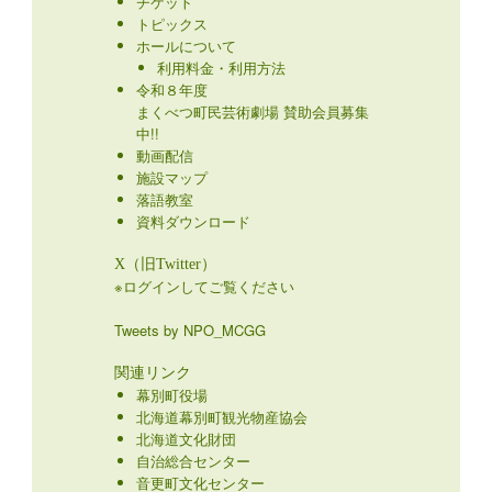
チケット
トピックス
ホールについて
利用料金・利用方法
令和８年度
まくべつ町民芸術劇場 賛助会員募集
中!!
動画配信
施設マップ
落語教室
資料ダウンロード
X（旧Twitter）
※ログインしてご覧ください
Tweets by NPO_MCGG
関連リンク
幕別町役場
北海道幕別町観光物産協会
北海道文化財団
自治総合センター
音更町文化センター