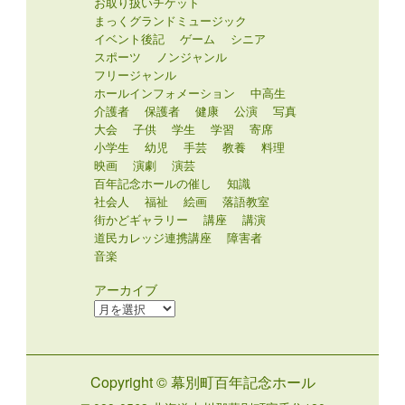
お取り扱いチケット
まっくグランドミュージック
イベント後記
ゲーム
シニア
スポーツ
ノンジャンル
フリージャンル
ホールインフォメーション
中高生
介護者
保護者
健康
公演
写真
大会
子供
学生
学習
寄席
小学生
幼児
手芸
教養
料理
映画
演劇
演芸
百年記念ホールの催し
知識
社会人
福祉
絵画
落語教室
街かどギャラリー
講座
講演
道民カレッジ連携講座
障害者
音楽
アーカイブ
ア
ー
カ
イ
Copyright © 幕別町百年記念ホール
ブ