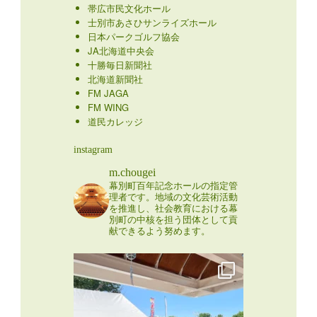
帯広市民文化ホール
士別市あさひサンライズホール
日本パークゴルフ協会
JA北海道中央会
十勝毎日新聞社
北海道新聞社
FM JAGA
FM WING
道民カレッジ
instagram
m.chougei
幕別町百年記念ホールの指定管
理者です。地域の文化芸術活動
を推進し、社会教育における幕
別町の中核を担う団体として貢
献できるよう努めます。