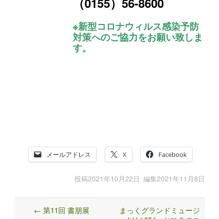
（0155）56-8600
※新型コロナウィルス感染予防
対策へのご協力をお願い致しま
す。
メールアドレス
X
Facebook
投稿
2021年10月22日
編集
2021年11月8日
←
第11回 書朋展
まっくグランドミュージ
Post