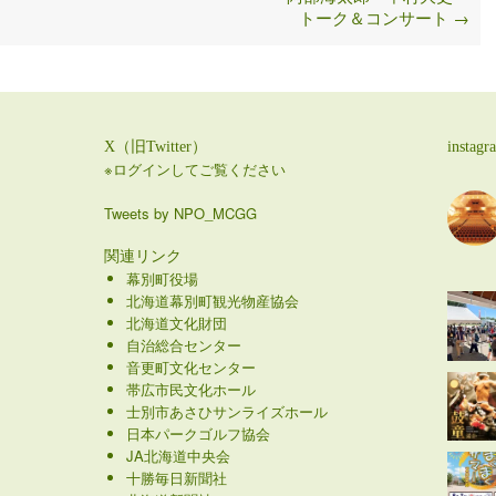
トーク＆コンサート
→
X（旧Twitter）
instagr
※ログインしてご覧ください
Tweets by NPO_MCGG
関連リンク
幕別町役場
北海道幕別町観光物産協会
北海道文化財団
自治総合センター
音更町文化センター
帯広市民文化ホール
士別市あさひサンライズホール
日本パークゴルフ協会
JA北海道中央会
十勝毎日新聞社