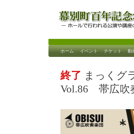
Skip
ホーム
イベント
チケット
動
to
幕別町百年記念
ホールで行われる公演や講座のご案内
content
終了
まっくグ
Vol.86 帯