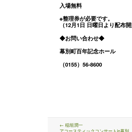
入場無料
※整理券が必要です。
（12月1日 日曜日
より配布開
◆お問い合わせ◆
幕別町百年記念ホール
（0155）56-8600
←
稲垣潤一
Post
アコースティックコンサートin幕別
navigation