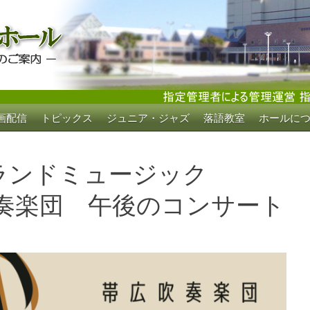
画配信
トピックス
ジュニア・ジャズ
落語教室
ホールに
ホール
ランドミュージック
広吹奏楽団 午後のコンサート