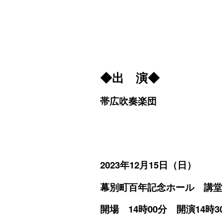
◆出 演◆
帯広吹奏楽団
2023
年12月15日（日）
幕別町百年記念ホール
開場 14時00
分 開演14時3