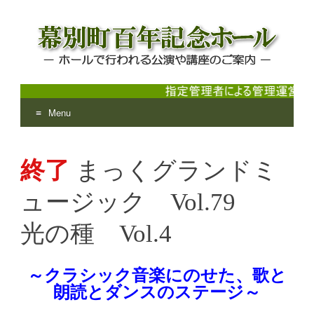
Menu
幕別町百年記念ホール
ホールで行われる公演や講座のご案内
Skip
to
終了
まっくグランドミ
content
ュージック Vol.79
光の種 Vol.4
～クラシック音楽にのせた、歌と
朗読とダンスのステージ～