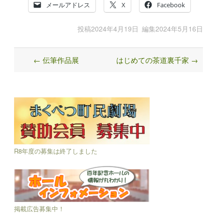
メールアドレス
X
Facebook
投稿
2024年4月19日
編集
2024年5月16日
←
伝筆作品展
はじめての茶道裏千家
→
Post
navigation
R8年度の募集は終了しました
掲載広告募集中！