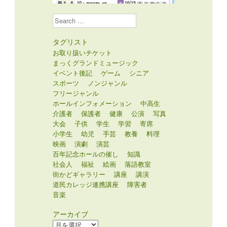
Search
タグリスト
お取り扱いチケット
まっくグランドミュージック
イベント後記
ゲーム
シニア
スポーツ
ノンジャンル
フリージャンル
ホールインフォメーション
中高生
介護者
保護者
健康
公演
写真
大会
子供
学生
学習
寄席
小学生
幼児
手芸
教養
料理
映画
演劇
演芸
百年記念ホールの催し
知識
社会人
福祉
絵画
落語教室
街かどギャラリー
講座
講演
道民カレッジ連携講座
障害者
音楽
アーカイブ
ア