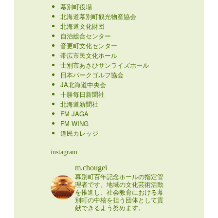
幕別町役場
北海道幕別町観光物産協会
北海道文化財団
自治総合センター
音更町文化センター
帯広市民文化ホール
士別市あさひサンライズホール
日本パークゴルフ協会
JA北海道中央会
十勝毎日新聞社
北海道新聞社
FM JAGA
FM WING
道民カレッジ
instagram
m.chougei
幕別町百年記念ホールの指定管
理者です。地域の文化芸術活動
を推進し、社会教育における幕
別町の中核を担う団体として貢
献できるよう努めます。