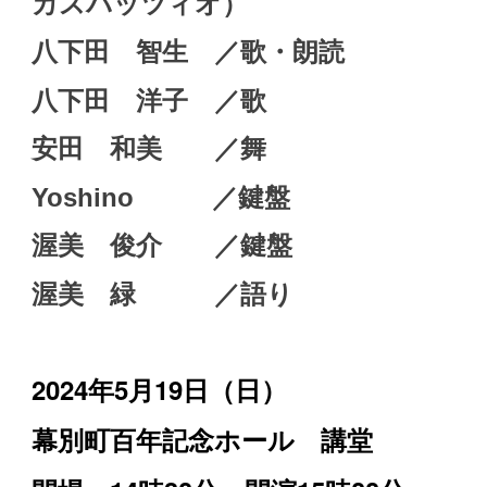
カスパッツィオ）
八下田 智生 ／歌・朗読
八下田 洋子 ／歌
安田 和美 ／舞
Yoshino ／鍵盤
渥美 俊介 ／鍵盤
渥美 緑 ／語り
2024
年5月19日（日）
幕別町百年記念ホール 講堂