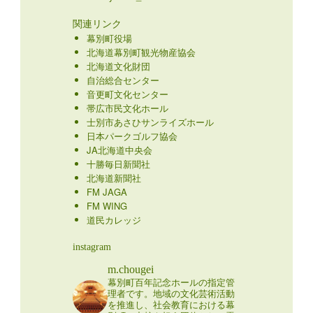
関連リンク
幕別町役場
北海道幕別町観光物産協会
北海道文化財団
自治総合センター
音更町文化センター
帯広市民文化ホール
士別市あさひサンライズホール
日本パークゴルフ協会
JA北海道中央会
十勝毎日新聞社
北海道新聞社
FM JAGA
FM WING
道民カレッジ
instagram
m.chougei
幕別町百年記念ホールの指定管
理者です。地域の文化芸術活動
を推進し、社会教育における幕