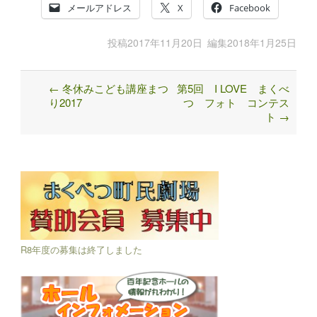
メールアドレス
X
Facebook
投稿
2017年11月20日
編集
2018年1月25日
←
冬休みこども講座まつ
第5回 I LOVE まくべ
Post
り2017
つ フォト コンテス
navigation
ト
→
R8年度の募集は終了しました