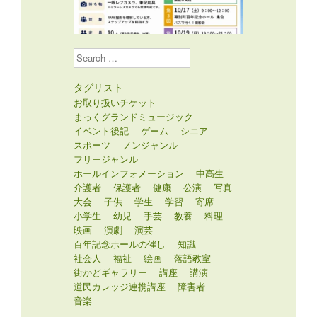
Search
タグリスト
お取り扱いチケット
まっくグランドミュージック
イベント後記
ゲーム
シニア
スポーツ
ノンジャンル
フリージャンル
ホールインフォメーション
中高生
介護者
保護者
健康
公演
写真
大会
子供
学生
学習
寄席
小学生
幼児
手芸
教養
料理
映画
演劇
演芸
百年記念ホールの催し
知識
社会人
福祉
絵画
落語教室
街かどギャラリー
講座
講演
道民カレッジ連携講座
障害者
音楽