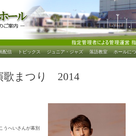
画配信
トピックス
ジュニア・ジャズ
落語教室
ホールに
ホール
歌まつり 2014
田こうへいさんが幕別