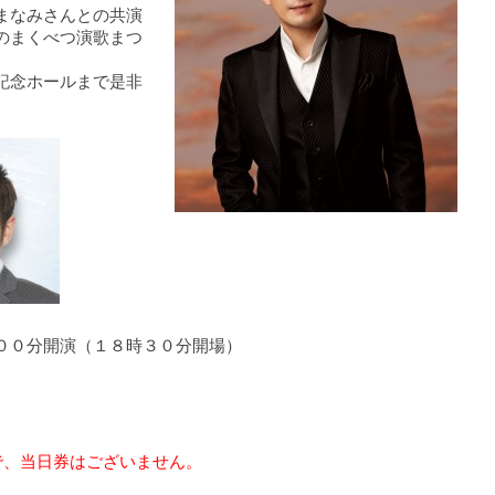
まなみさんとの共演
のまくべつ演歌まつ
記念ホールまで是非
００分開演（１８時３０分開場）
で、当日券はございません。