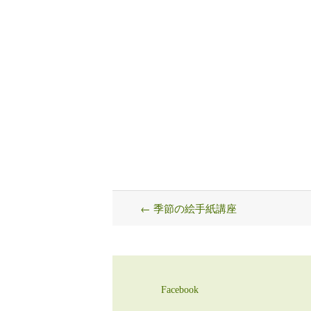
←
季節の絵手紙講座
Post
navigation
Facebook