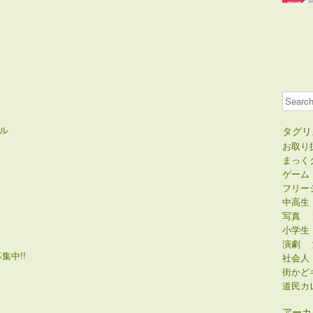
Search
ル
タグリ
お取り
まっく
ゲーム
フリー
中高生
写真
小学生
演劇
集中!!
社会人
街かど
道民カ
アーカ