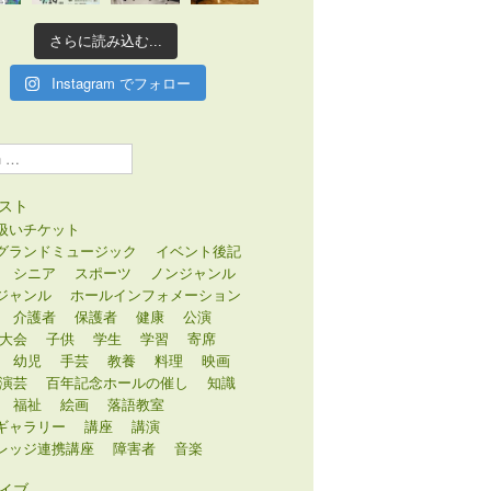
さらに読み込む...
Instagram でフォロー
スト
扱いチケット
グランドミュージック
イベント後記
シニア
スポーツ
ノンジャンル
ジャンル
ホールインフォメーション
介護者
保護者
健康
公演
大会
子供
学生
学習
寄席
幼児
手芸
教養
料理
映画
演芸
百年記念ホールの催し
知識
福祉
絵画
落語教室
ギャラリー
講座
講演
レッジ連携講座
障害者
音楽
イブ