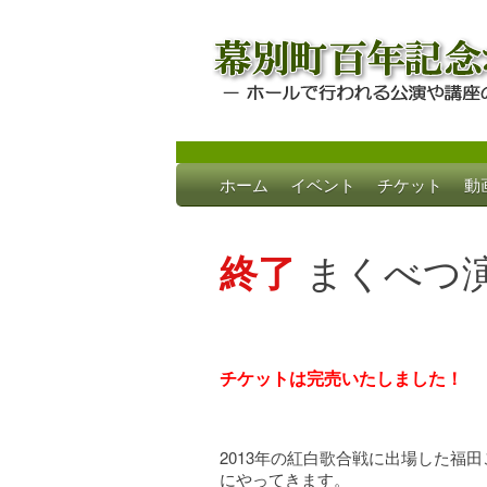
Skip
ホーム
イベント
チケット
動
to
幕別町百年記念
ホールで行われる公演や講座のご案内
content
終了
まくべつ演
チケットは完売いたしました！
2013年の紅白歌合戦に出場した福
にやってきます。