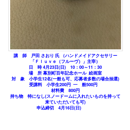
講 師
戸田 さおり
氏
（ハンドメイドアクセサリー
「Ｆｌｕｖｅ（フルーヴ）」主宰）
日 時
4
月
23
日
(
日
)
10
：00
～
11
：30
場 所
幕別町百年記念ホール
絵画室
対 象
小学生12
名
(
一般も可、応募者多数の場合抽選)
受講料
小学生200円
一 般500円
材料費
800円
持ち物
特になし
(
スノードームに入れたいものを持って
来ていただいても可)
申込締切
4月16日(日)