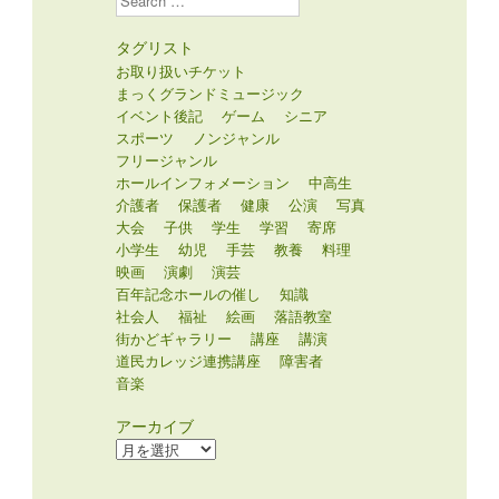
タグリスト
お取り扱いチケット
まっくグランドミュージック
イベント後記
ゲーム
シニア
スポーツ
ノンジャンル
フリージャンル
ホールインフォメーション
中高生
介護者
保護者
健康
公演
写真
大会
子供
学生
学習
寄席
小学生
幼児
手芸
教養
料理
映画
演劇
演芸
百年記念ホールの催し
知識
社会人
福祉
絵画
落語教室
街かどギャラリー
講座
講演
道民カレッジ連携講座
障害者
音楽
アーカイブ
ア
ー
カ