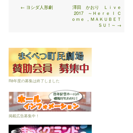
←
ヨシダ人形劇
澤田 かおり Ｌｉｖｅ
Post
2017 ～Ｈｅｒｅ Ｉ Ｃ
navigation
ｏｍｅ ，ＭＡＫＵＢＥＴ
ＳＵ！～
→
R8年度の募集は終了しました
掲載広告募集中！