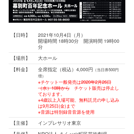
【日時】
2021年10月4日（月）
開場時間 18時30分 開演時間 19時00
分
【場所】
大ホール
【料金】
全席指定（税込）4,000円
（当日券500円
増）
※チケット一般発売は
2020年2月26日
（水）10時から
チケット販売は停止し
ております。
※4歳以上入場可能、無料託児の申し込み
は9月25日(金)まで
※音源は特別録音音源を使用
【主催】
インプレサリオ東京
【共催】
NPO法人 まくべつ町民芸術劇場