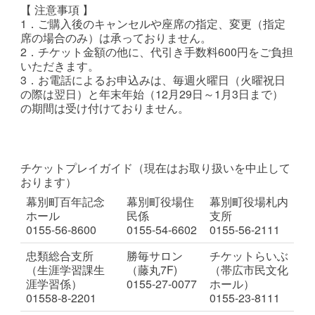
【 注意事項 】
1．ご購入後のキャンセルや座席の指定、変更（指定
席の場合のみ）は承っておりません。
2．チケット金額の他に、代引き手数料600円をご負担
いただきます。
3．お電話によるお申込みは、毎週火曜日（火曜祝日
の際は翌日）と年末年始（12月29日～1月3日まで）
の期間は受け付けておりません。
チケットプレイガイド（現在はお取り扱いを中止して
おります）
幕別町百年記念
幕別町役場住
幕別町役場札内
ホール
民係
支所
0155-56-8600
0155-54-6602
0155-56-2111
忠類総合支所
勝毎サロン
チケットらいぶ
（生涯学習課生
（藤丸7F)
（帯広市民文化
涯学習係）
0155-27-0077
ホール）
01558-8-2201
0155-23-8111