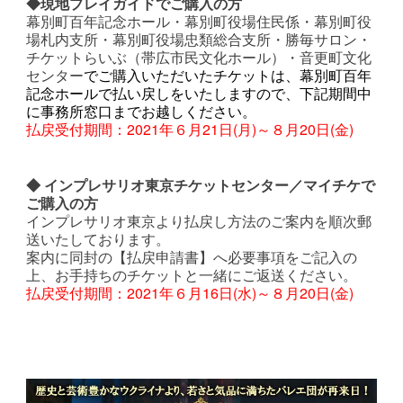
◆現地プレイガイドでご購入の方
幕別町百年記念ホール・幕別町役場住民係・幕別町役
場札内支所・幕別町役場忠類総合支所・勝毎サロン・
チケットらいぶ（帯広市民文化ホール）・音更町文化
センター
でご購入いただいたチケットは、幕別町百年
記念ホールで払い戻しをいたします
ので、下記期間中
に事務所窓口までお越しください。
払戻受付期間：2021年６月21日(月)～８月20日(金)
◆ インプレサリオ東京チケットセンター／マイチケで
ご購入の方
インプレサリオ東京より払戻し方法のご案内を順次郵
送いたしております。
案内に同封の【払戻申請書】へ必要事項をご記入の
上、お手持ちのチケットと一緒にご返送ください。
払戻受付期間：2021年６月16日(水)～８月20日(金)