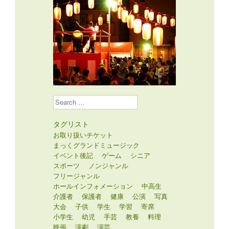
Search
タグリスト
お取り扱いチケット
まっくグランドミュージック
イベント後記
ゲーム
シニア
スポーツ
ノンジャンル
フリージャンル
ホールインフォメーション
中高生
介護者
保護者
健康
公演
写真
大会
子供
学生
学習
寄席
小学生
幼児
手芸
教養
料理
映画
演劇
演芸