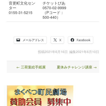
音更町文化セン
チケットぴあ
ター
0570-02-9999
0155-31-5215
（Pコード：
500-440）
メールアドレス
X
Facebook
投稿
2021年6月16日
編集
2021年6月10日
←
三荷葉絵手紙展
夏休みチャレンジ講座
→
Post
navigation