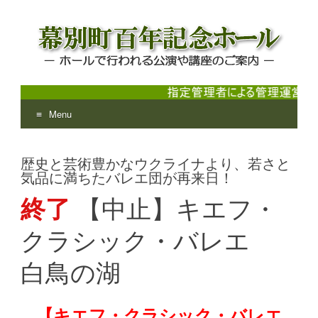
Menu
幕別町百年記念ホール
ホールで行われる公演や講座のご案内
Skip
to
歴史と芸術豊かなウクライナより、若さと
content
気品に満ちたバレエ団が再来日！
終了
【中止】キエフ・
クラシック・バレエ
白鳥の湖
【キエフ・クラシック・バレエ