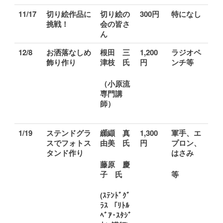
11/17
切り絵作品に
切り絵の
300
円
特になし
挑戦！
会の皆さ
ん
12/8
お洒落なしめ
根田 三
1,200
ラジオペ
飾り作り
津枝 氏
円
ンチ等
（小原流
専門講
師）
1/19
ステンドグラ
纐纈 真
1,300
軍手、エ
スでフォトス
由美 氏
円
プロン、
タンド作り
はさみ
藤原 慶
子 氏
等
(
ｽﾃﾝﾄﾞｸﾞ
ﾗｽ 「ﾘﾄﾙ
ﾍﾞｱ･ｽﾀｼﾞ