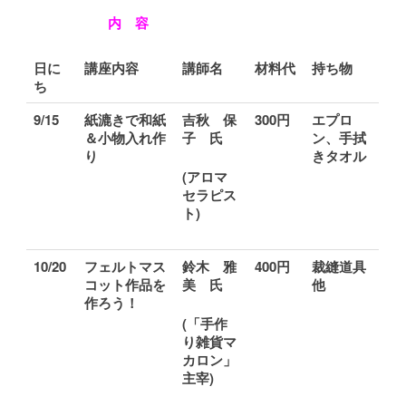
内 容
日に
講座内容
講師名
材料代
持ち物
ち
9/15
紙漉きで和紙
吉秋 保
300
円
エプロ
＆小物入れ作
子 氏
ン、手拭
り
きタオル
(
アロマ
セラピス
ト)
10/20
フェルトマス
鈴木 雅
400
円
裁縫道具
コット作品を
美 氏
他
作ろう！
(
「手作
り雑貨マ
カロン」
主宰
)