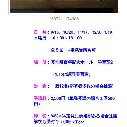
160721_174306
日 時
：9/15、10/20、11/17、12/8、1/19
木曜日 10：00～13：00
全５回 ※単発受講も可
場 所
：幕別町百年記念ホール 学習室2
（9/15は調理実習室）
対 象
：一般12名(応募者多数の場合抽選)
受講料
：2,500円（単発受講の場合１回500
円）
締 切
：9/8(木)※定員に余裕がある場合は開
講後も受付可
（お問合せ下さい）