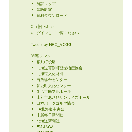
施設マップ
落語教室
資料ダウンロード
X（旧Twitter）
※ログインしてご覧ください
Tweets by NPO_MCGG
関連リンク
幕別町役場
北海道幕別町観光物産協会
北海道文化財団
自治総合センター
音更町文化センター
帯広市民文化ホール
士別市あさひサンライズホール
日本パークゴルフ協会
JA北海道中央会
十勝毎日新聞社
北海道新聞社
FM JAGA