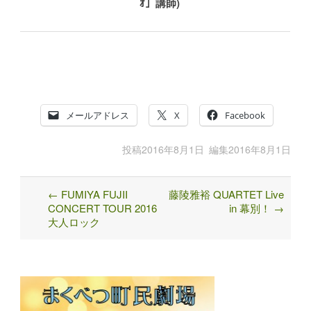
ｵ」講師)
メールアドレス
X
Facebook
投稿
2016年8月1日
編集
2016年8月1日
←
FUMIYA FUJII
藤陵雅裕 QUARTET Live
Post
CONCERT TOUR 2016
in 幕別！
→
navigation
大人ロック