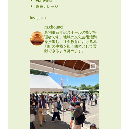
FM WING
道民カレッジ
instagram
m.chougei
幕別町百年記念ホールの指定管
理者です。地域の文化芸術活動
を推進し、社会教育における幕
別町の中核を担う団体として貢
献できるよう努めます。