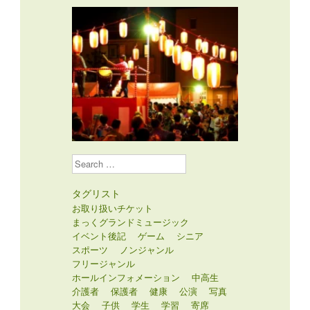
Search
タグリスト
お取り扱いチケット
まっくグランドミュージック
イベント後記
ゲーム
シニア
スポーツ
ノンジャンル
フリージャンル
ホールインフォメーション
中高生
介護者
保護者
健康
公演
写真
大会
子供
学生
学習
寄席