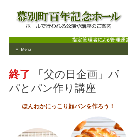
Menu
幕別町百年記念ホール
ホールで行われる公演や講座のご案内
Skip
to
終了
「父の日企画」パ
content
パとパン作り講座
ほんわかにっこり顔パンを作ろう！