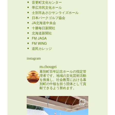
音更町文化センター
帯広市民文化ホール
士別市あさひサンライズホール
日本パークゴルフ協会
JA北海道中央会
十勝毎日新聞社
北海道新聞社
FM JAGA
FM WING
道民カレッジ
instagram
m.chougei
幕別町百年記念ホールの指定管
理者です。地域の文化芸術活動
を推進し、社会教育における幕
別町の中核を担う団体として貢
献できるよう努めます。