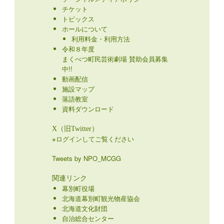
チケット
トピックス
ホールについて
利用料金・利用方法
令和８年度
まくべつ町民芸術劇場 賛助会員募集
中!!
動画配信
施設マップ
落語教室
資料ダウンロード
X（旧Twitter）
※ログインしてご覧ください
Tweets by NPO_MCGG
関連リンク
幕別町役場
北海道幕別町観光物産協会
北海道文化財団
自治総合センター