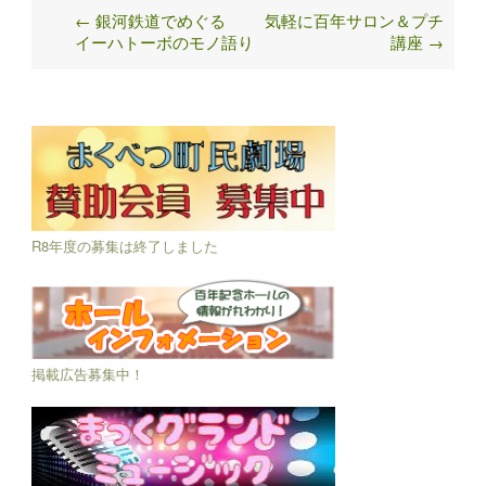
←
銀河鉄道でめぐる
気軽に百年サロン＆プチ
Post
イーハトーボのモノ語り
講座
→
navigation
R8年度の募集は終了しました
掲載広告募集中！