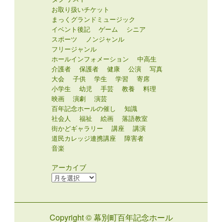
お取り扱いチケット
まっくグランドミュージック
イベント後記
ゲーム
シニア
スポーツ
ノンジャンル
フリージャンル
ホールインフォメーション
中高生
介護者
保護者
健康
公演
写真
大会
子供
学生
学習
寄席
小学生
幼児
手芸
教養
料理
映画
演劇
演芸
百年記念ホールの催し
知識
社会人
福祉
絵画
落語教室
街かどギャラリー
講座
講演
道民カレッジ連携講座
障害者
音楽
アーカイブ
ア
ー
カ
イ
Copyright © 幕別町百年記念ホール
ブ