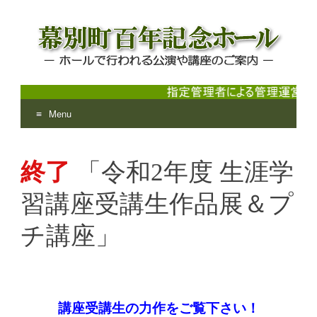
Menu
幕別町百年記念ホール
ホールで行われる公演や講座のご案内
Skip
to
終了
「令和2年度 生涯学
content
習講座受講生作品展＆プ
チ講座」
講座受講生の力作をご覧下さい！