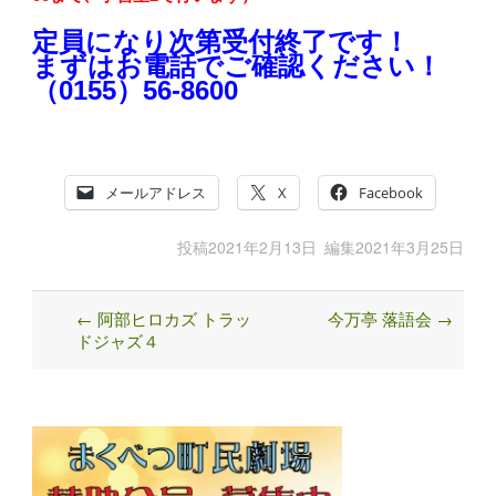
定員になり次第受付終了です！
まずはお電話でご確認ください！
（0155）56-8600
メールアドレス
X
Facebook
投稿
2021年2月13日
編集
2021年3月25日
←
阿部ヒロカズ トラッ
今万亭 落語会
→
Post
ドジャズ４
navigation