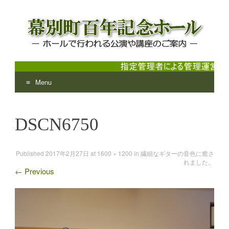
Menu
幕別町百年記念ホール
ホールで行われる公演や講座のご案内
Skip
to
DSCN6750
content
Published
2017年2月27日
at
1600 × 1200
in
繊細なギターの音色に癒さ
れました。
←
Previous