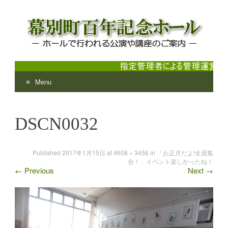
Menu
幕別町百年記念ホール
ホールで行われる公演や講座のご案内
Skip
to
DSCN0032
content
Published
2017年1月15日
at
4608 × 3456
in
「お正月だよ!全員集
合！」イベント楽しかったね！
←
Previous
Next
→