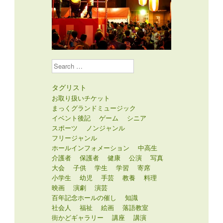
Search
タグリスト
お取り扱いチケット
まっくグランドミュージック
イベント後記
ゲーム
シニア
スポーツ
ノンジャンル
フリージャンル
ホールインフォメーション
中高生
介護者
保護者
健康
公演
写真
大会
子供
学生
学習
寄席
小学生
幼児
手芸
教養
料理
映画
演劇
演芸
百年記念ホールの催し
知識
社会人
福祉
絵画
落語教室
街かどギャラリー
講座
講演