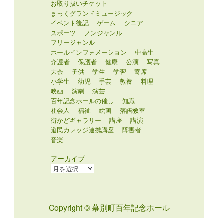
お取り扱いチケット
まっくグランドミュージック
イベント後記
ゲーム
シニア
スポーツ
ノンジャンル
フリージャンル
ホールインフォメーション
中高生
介護者
保護者
健康
公演
写真
大会
子供
学生
学習
寄席
小学生
幼児
手芸
教養
料理
映画
演劇
演芸
百年記念ホールの催し
知識
社会人
福祉
絵画
落語教室
街かどギャラリー
講座
講演
道民カレッジ連携講座
障害者
音楽
アーカイブ
ア
ー
カ
イ
Copyright © 幕別町百年記念ホール
ブ