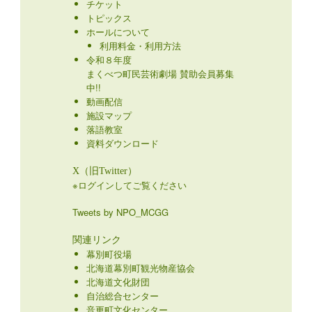
チケット
トピックス
ホールについて
利用料金・利用方法
令和８年度
まくべつ町民芸術劇場 賛助会員募集
中!!
動画配信
施設マップ
落語教室
資料ダウンロード
X（旧Twitter）
※ログインしてご覧ください
Tweets by NPO_MCGG
関連リンク
幕別町役場
北海道幕別町観光物産協会
北海道文化財団
自治総合センター
音更町文化センター