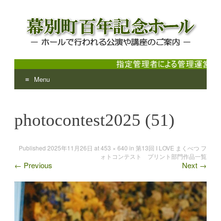
Menu
幕別町百年記念ホール
ホールで行われる公演や講座のご案内
Skip
to
photocontest2025 (51)
content
Published
2025年11月26日
at
453 × 640
in
第13回 I LOVE まくべつ フ
ォトコンテスト プリント部門作品一覧
←
Previous
Next
→