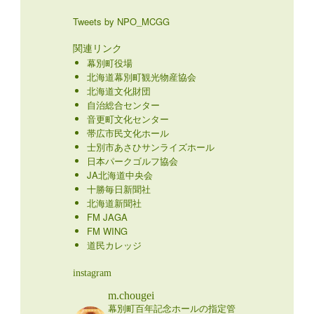
Tweets by NPO_MCGG
関連リンク
幕別町役場
北海道幕別町観光物産協会
北海道文化財団
自治総合センター
音更町文化センター
帯広市民文化ホール
士別市あさひサンライズホール
日本パークゴルフ協会
JA北海道中央会
十勝毎日新聞社
北海道新聞社
FM JAGA
FM WING
道民カレッジ
instagram
m.chougei
幕別町百年記念ホールの指定管