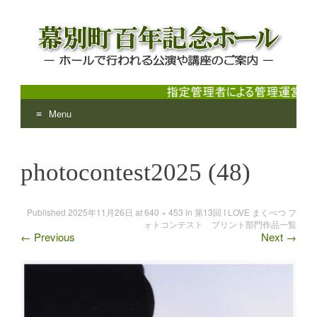
Menu
幕別町百年記念ホール
ホールで行われる公演や講座のご案内
Skip
to
photocontest2025 (48)
content
Published
2025年11月26日
at
640 × 453
in
第13回 I LOVE まくべつ フ
ォトコンテスト プリント部門作品一覧
←
Previous
Next
→