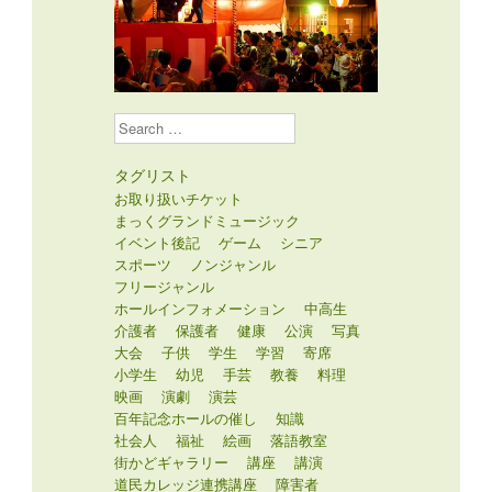
Search
タグリスト
お取り扱いチケット
まっくグランドミュージック
イベント後記
ゲーム
シニア
スポーツ
ノンジャンル
フリージャンル
ホールインフォメーション
中高生
介護者
保護者
健康
公演
写真
大会
子供
学生
学習
寄席
小学生
幼児
手芸
教養
料理
映画
演劇
演芸
百年記念ホールの催し
知識
社会人
福祉
絵画
落語教室
街かどギャラリー
講座
講演
道民カレッジ連携講座
障害者