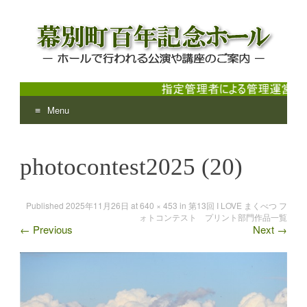
Menu
幕別町百年記念ホール
ホールで行われる公演や講座のご案内
Skip
to
photocontest2025 (20)
content
Published
2025年11月26日
at
640 × 453
in
第13回 I LOVE まくべつ フ
ォトコンテスト プリント部門作品一覧
←
Previous
Next
→