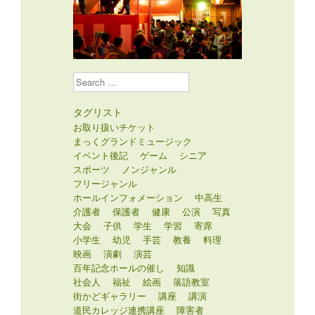
Search
タグリスト
お取り扱いチケット
まっくグランドミュージック
イベント後記
ゲーム
シニア
スポーツ
ノンジャンル
フリージャンル
ホールインフォメーション
中高生
介護者
保護者
健康
公演
写真
大会
子供
学生
学習
寄席
小学生
幼児
手芸
教養
料理
映画
演劇
演芸
百年記念ホールの催し
知識
社会人
福祉
絵画
落語教室
街かどギャラリー
講座
講演
道民カレッジ連携講座
障害者