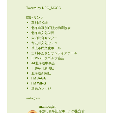
Tweets by NPO_MCGG
関連リンク
幕別町役場
北海道幕別町観光物産協会
北海道文化財団
自治総合センター
音更町文化センター
帯広市民文化ホール
士別市あさひサンライズホール
日本パークゴルフ協会
JA北海道中央会
十勝毎日新聞社
北海道新聞社
FM JAGA
FM WING
道民カレッジ
instagram
m.chougei
幕別町百年記念ホールの指定管