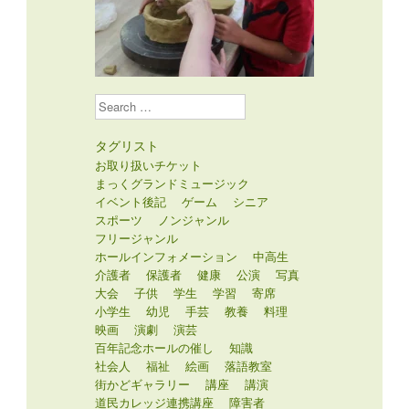
Search
タグリスト
お取り扱いチケット
まっくグランドミュージック
イベント後記
ゲーム
シニア
スポーツ
ノンジャンル
フリージャンル
ホールインフォメーション
中高生
介護者
保護者
健康
公演
写真
大会
子供
学生
学習
寄席
小学生
幼児
手芸
教養
料理
映画
演劇
演芸
百年記念ホールの催し
知識
社会人
福祉
絵画
落語教室
街かどギャラリー
講座
講演
道民カレッジ連携講座
障害者