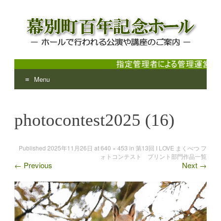
Menu
幕別町百年記念ホール
ホールで行われる公演や講座のご案内
Skip
to
photocontest2025 (16)
content
Published
2025年11月26日
at
640 × 453
in
第13回 I LOVE まくべつ フ
ォトコンテスト プリント部門作品一覧
←
Previous
Next
→