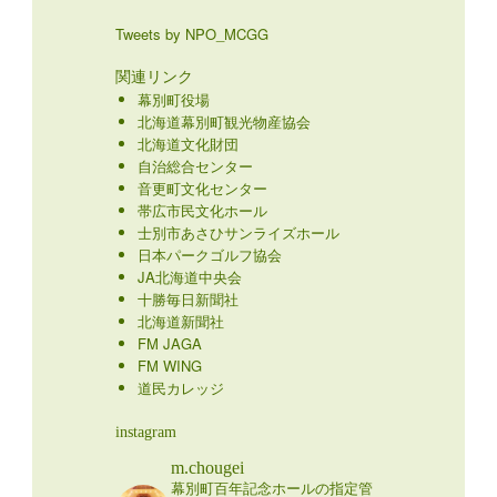
Tweets by NPO_MCGG
関連リンク
幕別町役場
北海道幕別町観光物産協会
北海道文化財団
自治総合センター
音更町文化センター
帯広市民文化ホール
士別市あさひサンライズホール
日本パークゴルフ協会
JA北海道中央会
十勝毎日新聞社
北海道新聞社
FM JAGA
FM WING
道民カレッジ
instagram
m.chougei
幕別町百年記念ホールの指定管