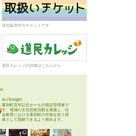
現在販売中のチケットです
道民カレッジの詳細はこちらから
am
m.chougei
幕別町百年記念ホールの指定管理者で
す。地域の文化芸術活動を推進し、社
会教育における幕別町の中核を担う団
体として貢献できるよう努めます。