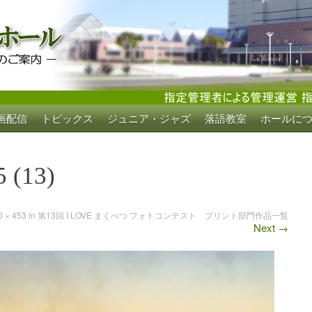
画配信
トピックス
ジュニア・ジャズ
落語教室
ホールに
ホール
5 (13)
0 × 453
in
第13回 I LOVE まくべつ フォトコンテスト プリント部門作品一覧
Next
→