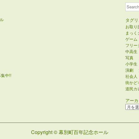
Search
ル
タグリ
お取り
まっく
ゲーム
フリー
中高生
写真
小学生
演劇
集中!!
社会人
街かど
道民カ
アーカ
ア
ー
カ
イ
Copyright © 幕別町百年記念ホール
ブ