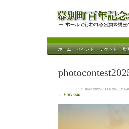
Skip
ホーム
イベント
チケット
動
to
幕別町百年記念
ホールで行われる公演や講座のご案内
content
photocontest202
Published
2025年11月26日
at
64
←
Previous