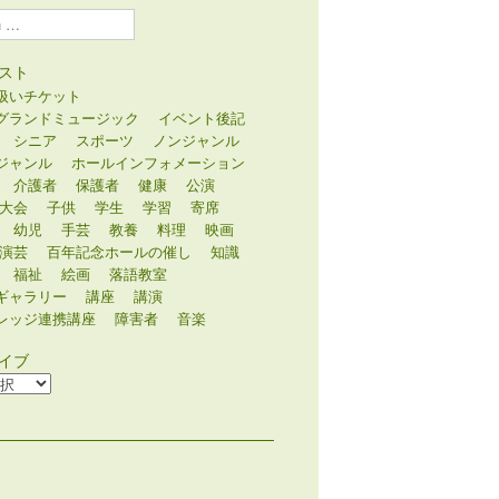
スト
扱いチケット
グランドミュージック
イベント後記
シニア
スポーツ
ノンジャンル
ジャンル
ホールインフォメーション
介護者
保護者
健康
公演
大会
子供
学生
学習
寄席
幼児
手芸
教養
料理
映画
演芸
百年記念ホールの催し
知識
福祉
絵画
落語教室
ギャラリー
講座
講演
レッジ連携講座
障害者
音楽
イブ