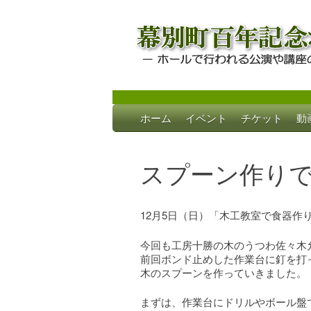
Skip
ホーム
イベント
チケット
動
to
幕別町百年記念
ホールで行われる公演や講座のご案内
content
スプーン作り
12月5日（日）「木工教室で食器作
今回も工房十勝の木のうつわ佐々木
前回ボンド止めした作業台に釘を打
木のスプーンを作っていきました。
まずは、作業台にドリルやボール盤