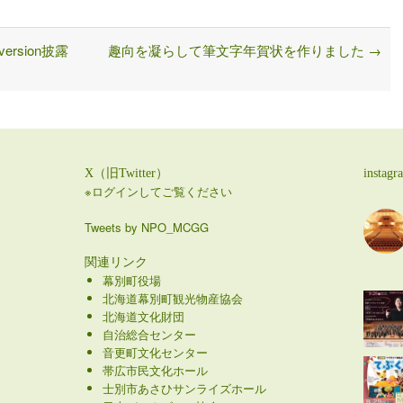
sion披露
趣向を凝らして筆文字年賀状を作りました
→
X（旧Twitter）
instagr
※ログインしてご覧ください
Tweets by NPO_MCGG
関連リンク
幕別町役場
北海道幕別町観光物産協会
北海道文化財団
自治総合センター
音更町文化センター
帯広市民文化ホール
士別市あさひサンライズホール