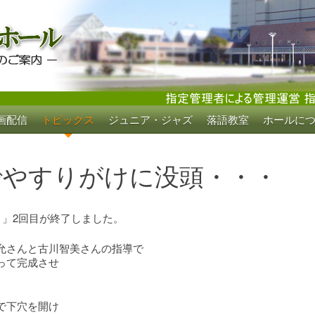
画配信
トピックス
ジュニア・ジャズ
落語教室
ホールに
ホール
でやすりがけに没頭・・・
り」2回目が終了しました。
允さんと古川智美さんの指導で
って完成させ
で下穴を開け