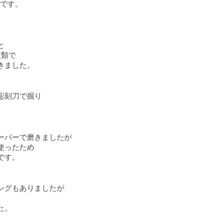
成です。
と
種類で
きました。
彫刻刀で掘り
ーパーで磨きましたが
使ったため
です。
ングもありましたが
た。