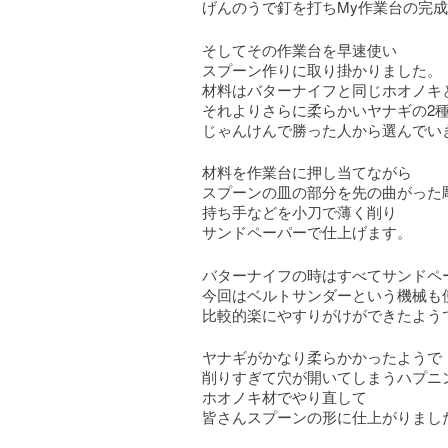
げんのうで釘を打ちMy作業台の完
そしてその作業台を早速使い
スプーン作りに取り掛かりました。
材料はバターナイフと同じホオノキ
それよりさらに柔らかいヤナギの2
じゃんけんで勝った人から選んでい
材料を作業台に押し当てながら
スプーンの皿の部分を先の曲がった
持ち手などを小刀で薄く削り
サンドペーパーで仕上げます。
バターナイフの時はすべてサンドペ
今回はベルトサンダーという機械も
比較的楽にやすりがけができたよう
ヤナギがかなり柔らかかったようで
削りすぎて穴が開いてしまうハプニ
ホオノキ材でやり直して
皆さんスプーンの形に仕上がりまし