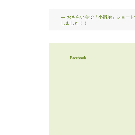
←
おさらい会で「小鍛冶」ショートver
Post
しました！！
navigation
Facebook