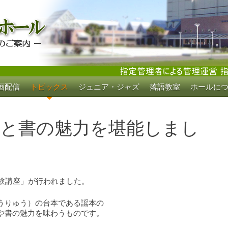
画配信
トピックス
ジュニア・ジャズ
落語教室
ホールに
ホール
楽と書の魅力を堪能しまし
体験講座」が行われました。
うりゅう）の台本である謡本の
や書の魅力を味わうものです。