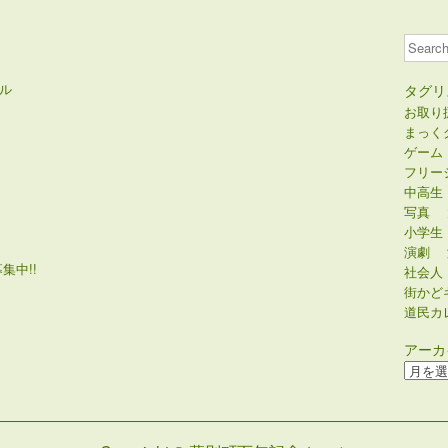
Search
ル
タグリ
お取り
まっく
ゲーム
フリー
中高生
写真
小学生
演劇
集中!!
社会人
街かど
道民カ
アーカ
ア
ー
カ
イ