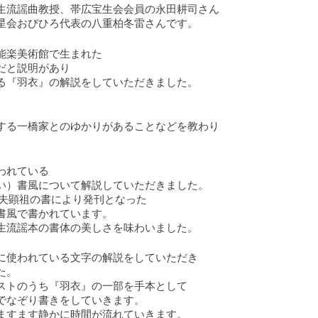
生流謡曲教授、帯広宝生会会員の永田耕司さん
星会おびひろ代表の八重柏冬雷さんです。
能楽美術館で生まれた
だと説明があり
る『羽衣』の解説をしていただきました。
する一橋家とのゆかりがあることなどを教わり
われている
い）書風について解説していただきました。
、信夫顕祖の書により発刊となった
書風で書かれています。
生流謡本の書体の美しさを味わいました。
に使われている文字の解説をしていただき
た。
ストのうち『羽衣』の一部を手本として
でなぞり書きをしていきます。
ますます静かに時間が流れていきます。