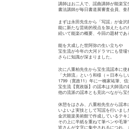
講師はお二人で、謡曲講師が能楽宝
書法講師が毎日書道展審査会員、奎
まずは永田先生から「写謡」が金沢
能に新たな芸術的視点を加えたもの
続いて能楽の概要、今回の題材であ
能を大成した世阿弥の生い立ちや
宝生流が今年の大河ドラマにも登場
さらに知識が深まりました。
次に八重柏先生から宝生流謡本に使
「大師流」という和様（＝日本らし
1799（寛政11）年に一橋家祐筆
宝生流【寛政版】の謡本は大師流の
他の流派の謡本とも見比べながら宝
休憩をはさみ、八重柏先生から謡本
いよいよ実技として写謡を行いまし
金沢能楽美術館で作成しているテキ
その上に半紙を重ねて筆ペンや毛筆
皆さんが文字に集中されるにつれ、