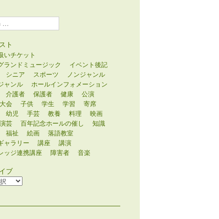
スト
扱いチケット
グランドミュージック
イベント後記
シニア
スポーツ
ノンジャンル
ジャンル
ホールインフォメーション
介護者
保護者
健康
公演
大会
子供
学生
学習
寄席
幼児
手芸
教養
料理
映画
演芸
百年記念ホールの催し
知識
福祉
絵画
落語教室
ギャラリー
講座
講演
レッジ連携講座
障害者
音楽
イブ