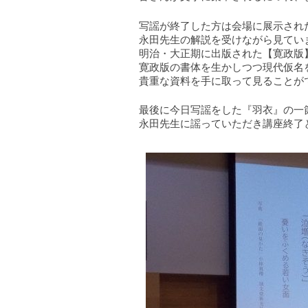
写謡が終了した方は会場に展示され
永田先生の解説を受けながら見てい
明治・大正期に出版された【寛政版
寛政版の書体を生かしつつ現代仮名
貴重な資料を手に取って見ることが
最後に今日写謡をした『羽衣』の一
永田先生に謡っていただき講座終了