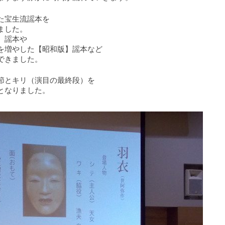
た宝生流謡本を
ました。
】謡本や
を増やした【昭和版】謡本など
できました。
節とキリ（演目の最終段）を
となりました。