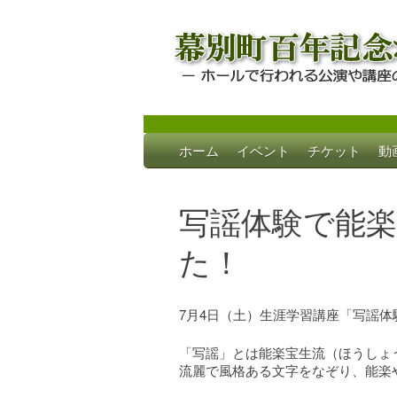
Skip
ホーム
イベント
チケット
動
to
幕別町百年記念
ホールで行われる公演や講座のご案内
content
写謡体験で能
た！
7月4日（土）生涯学習講座「写謡
「写謡」とは能楽宝生流（ほうしょ
流麗で風格ある文字をなぞり、能楽