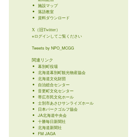
施設マップ
落語教室
資料ダウンロード
X（旧Twitter）
※ログインしてご覧ください
Tweets by NPO_MCGG
関連リンク
幕別町役場
北海道幕別町観光物産協会
北海道文化財団
自治総合センター
音更町文化センター
帯広市民文化ホール
士別市あさひサンライズホール
日本パークゴルフ協会
JA北海道中央会
十勝毎日新聞社
北海道新聞社
FM JAGA