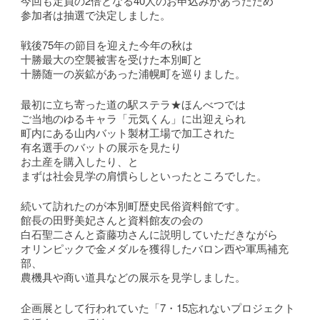
今回も定員の2倍となる40人のお申込みがあったため
参加者は抽選で決定しました。
戦後75年の節目を迎えた今年の秋は
十勝最大の空襲被害を受けた本別町と
十勝随一の炭鉱があった浦幌町を巡りました。
最初に立ち寄った道の駅ステラ★ほんべつでは
ご当地のゆるキャラ「元気くん」に出迎えられ
町内にある山内バット製材工場で加工された
有名選手のバットの展示を見たり
お土産を購入したり、と
まずは社会見学の肩慣らしといったところでした。
続いて訪れたのが本別町歴史民俗資料館です。
館長の田野美妃さんと資料館友の会の
白石聖二さんと斎藤功さんに説明していただきながら
オリンピックで金メダルを獲得したバロン西や軍馬補充
部、
農機具や商い道具などの展示を見学しました。
企画展として行われていた「7・15忘れないプロジェクト