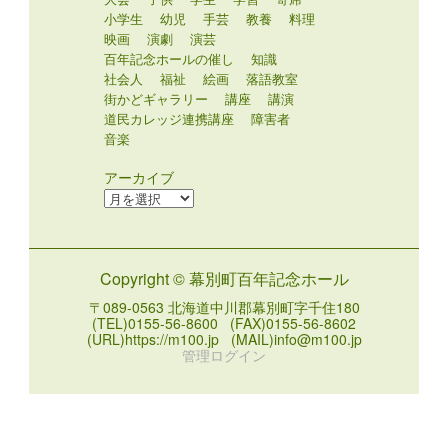
小学生
幼児
手芸
教養
料理
映画
演劇
演芸
百年記念ホールの催し
知識
社会人
福祉
絵画
落語教室
街かどギャラリー
講座
講演
道民カレッジ連携講座
障害者
音楽
アーカイブ
ア
ー
カ
イ
Copyright © 幕別町百年記念ホール
ブ
〒089-0563 北海道中川郡幕別町字千住180
(TEL)0155-56-8600 (FAX)0155-56-8602
(URL)https://m100.jp (MAIL)info@m100.jp
管理ログイン