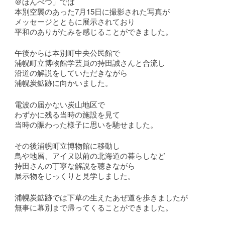
＠ほんべつ」では
本別空襲のあった7月15日に撮影された写真が
メッセージとともに展示されており
平和のありがたみを感じることができました。
午後からは本別町中央公民館で
浦幌町立博物館学芸員の持田誠さんと合流し
沿道の解説をしていただきながら
浦幌炭鉱跡に向かいました。
電波の届かない炭山地区で
わずかに残る当時の施設を見て
当時の賑わった様子に思いを馳せました。
その後浦幌町立博物館に移動し
鳥や地層、アイヌ以前の北海道の暮らしなど
持田さんの丁寧な解説を聴きながら
展示物をじっくりと見学しました。
浦幌炭鉱跡では下草の生えたあぜ道を歩きましたが
無事に幕別まで帰ってくることができました。