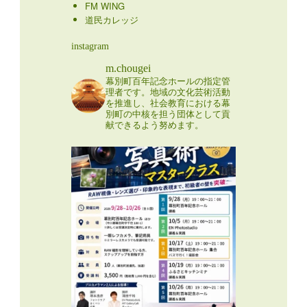
FM WING
道民カレッジ
instagram
m.chougei
幕別町百年記念ホールの指定管
理者です。地域の文化芸術活動
を推進し、社会教育における幕
別町の中核を担う団体として貢
献できるよう努めます。