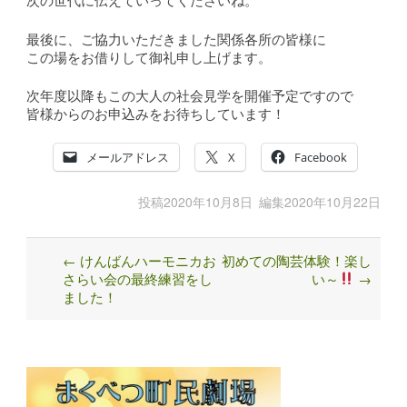
最後に、ご協力いただきました関係各所の皆様に
この場をお借りして御礼申し上げます。
次年度以降もこの大人の社会見学を開催予定ですので
皆様からのお申込みをお待ちしています！
メールアドレス
X
Facebook
投稿
2020年10月8日
編集
2020年10月22日
←
けんばんハーモニカお
初めての陶芸体験！楽し
Post
さらい会の最終練習をし
い～
→
navigation
ました！