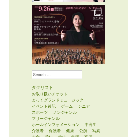
Search
タグリスト
お取り扱いチケット
まっくグランドミュージック
イベント後記
ゲーム
シニア
スポーツ
ノンジャンル
フリージャンル
ホールインフォメーション
中高生
介護者
保護者
健康
公演
写真
大会
子供
学生
学習
寄席