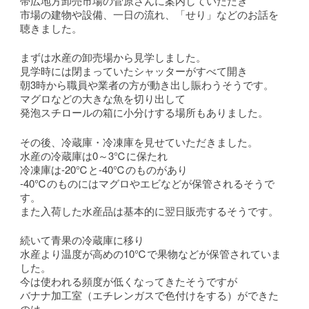
帯広地方卸売市場の菅原さんに案内していただき
市場の建物や設備、一日の流れ、「せり」などのお話を
聴きました。
まずは水産の卸売場から見学しました。
見学時には閉まっていたシャッターがすべて開き
朝3時から職員や業者の方が動き出し賑わうそうです。
マグロなどの大きな魚を切り出して
発泡スチロールの箱に小分けする場所もありました。
その後、冷蔵庫・冷凍庫を見せていただきました。
水産の冷蔵庫は0～3℃に保たれ
冷凍庫は-20℃と-40℃のものがあり
-40℃のものにはマグロやエビなどが保管されるそうで
す。
また入荷した水産品は基本的に翌日販売するそうです。
続いて青果の冷蔵庫に移り
水産より温度が高めの10℃で果物などが保管されていま
した。
今は使われる頻度が低くなってきたそうですが
バナナ加工室（エチレンガスで色付けをする）ができた
のは