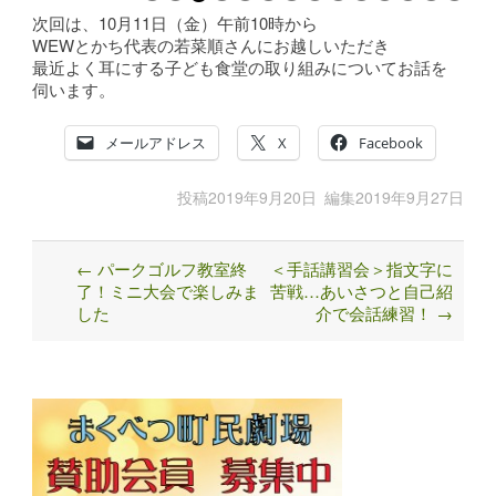
次回は、10月11日（金）午前10時から
WEWとかち代表の若菜順さんにお越しいただき
最近よく耳にする子ども食堂の取り組みについてお話を
伺います。
メールアドレス
X
Facebook
投稿
2019年9月20日
編集
2019年9月27日
←
パークゴルフ教室終
＜手話講習会＞指文字に
Post
了！ミニ大会で楽しみま
苦戦…あいさつと自己紹
navigation
した
介で会話練習！
→