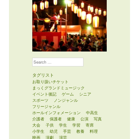
Search
タグリスト
お取り扱いチケット
まっくグランドミュージック
イベント後記
ゲーム
シニア
スポーツ
ノンジャンル
フリージャンル
ホールインフォメーション
中高生
介護者
保護者
健康
公演
写真
大会
子供
学生
学習
寄席
小学生
幼児
手芸
教養
料理
映画
演劇
演芸