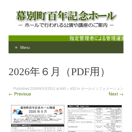
Menu
幕別町百年記念ホール
ホールで行われる公演や講座のご案内
Skip
to
2026年６月（PDF用）
content
Published
2026年5月25日
at
640 × 452
in
ホールインフォメーション
←
Previous
Next
→