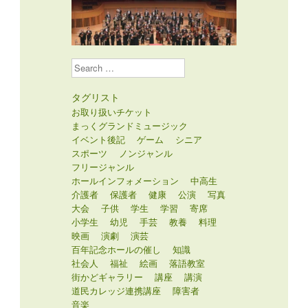
Search
タグリスト
お取り扱いチケット
まっくグランドミュージック
イベント後記
ゲーム
シニア
スポーツ
ノンジャンル
フリージャンル
ホールインフォメーション
中高生
介護者
保護者
健康
公演
写真
大会
子供
学生
学習
寄席
小学生
幼児
手芸
教養
料理
映画
演劇
演芸
百年記念ホールの催し
知識
社会人
福祉
絵画
落語教室
街かどギャラリー
講座
講演
道民カレッジ連携講座
障害者
音楽