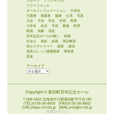
スポーツ
ノンジャンル
フリージャンル
ホールインフォメーション
中高生
介護者
保護者
健康
公演
写真
大会
子供
学生
学習
寄席
小学生
幼児
手芸
教養
料理
映画
演劇
演芸
百年記念ホールの催し
知識
社会人
福祉
絵画
落語教室
街かどギャラリー
講座
講演
道民カレッジ連携講座
障害者
音楽
アーカイブ
ア
ー
カ
イ
Copyright © 幕別町百年記念ホール
ブ
〒089-0563 北海道中川郡幕別町字千住180
(TEL)0155-56-8600 (FAX)0155-56-8602
(URL)https://m100.jp (MAIL)info@m100.jp
管理ログイン