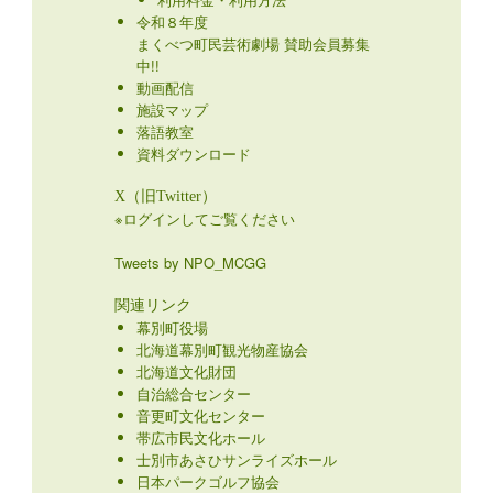
令和８年度
まくべつ町民芸術劇場 賛助会員募集
中!!
動画配信
施設マップ
落語教室
資料ダウンロード
X（旧Twitter）
※ログインしてご覧ください
Tweets by NPO_MCGG
関連リンク
幕別町役場
北海道幕別町観光物産協会
北海道文化財団
自治総合センター
音更町文化センター
帯広市民文化ホール
士別市あさひサンライズホール
日本パークゴルフ協会