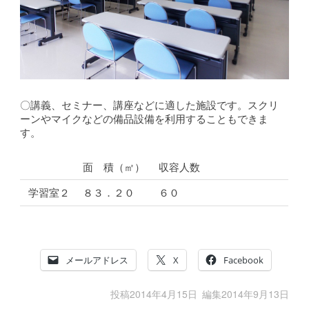
〇講義、セミナー、講座などに適した施設です。スクリ
ーンやマイクなどの備品設備を利用することもできま
す。
面 積（㎡）
収容人数
学習室２
８３．２０
６０
メールアドレス
X
Facebook
投稿
2014年4月15日
編集
2014年9月13日