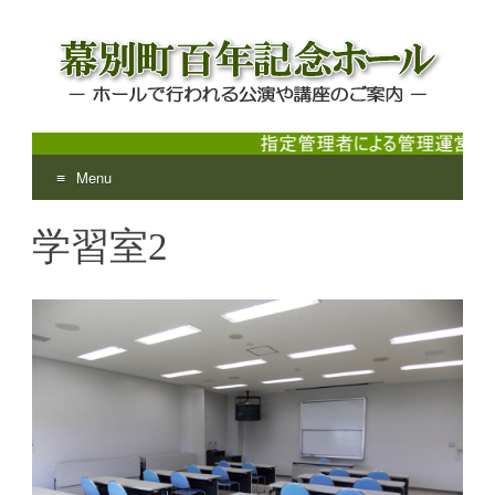
Menu
幕別町百年記念ホール
ホールで行われる公演や講座のご案内
Skip
学習室2
to
content