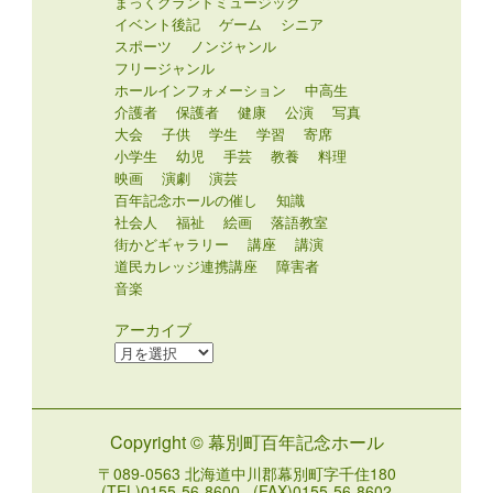
まっくグランドミュージック
イベント後記
ゲーム
シニア
スポーツ
ノンジャンル
フリージャンル
ホールインフォメーション
中高生
介護者
保護者
健康
公演
写真
大会
子供
学生
学習
寄席
小学生
幼児
手芸
教養
料理
映画
演劇
演芸
百年記念ホールの催し
知識
社会人
福祉
絵画
落語教室
街かどギャラリー
講座
講演
道民カレッジ連携講座
障害者
音楽
アーカイブ
ア
ー
カ
イ
Copyright © 幕別町百年記念ホール
ブ
〒089-0563 北海道中川郡幕別町字千住180
(TEL)0155-56-8600 (FAX)0155-56-8602