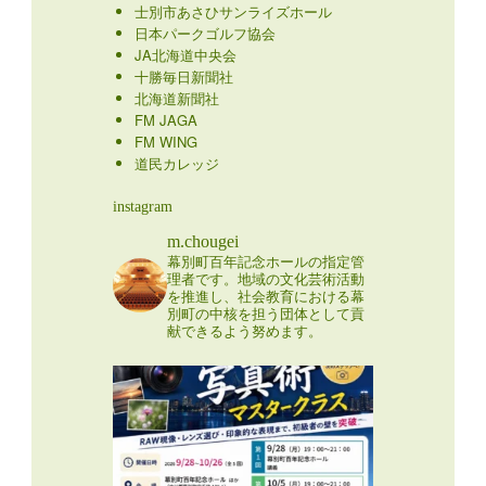
士別市あさひサンライズホール
日本パークゴルフ協会
JA北海道中央会
十勝毎日新聞社
北海道新聞社
FM JAGA
FM WING
道民カレッジ
instagram
m.chougei
幕別町百年記念ホールの指定管
理者です。地域の文化芸術活動
を推進し、社会教育における幕
別町の中核を担う団体として貢
献できるよう努めます。