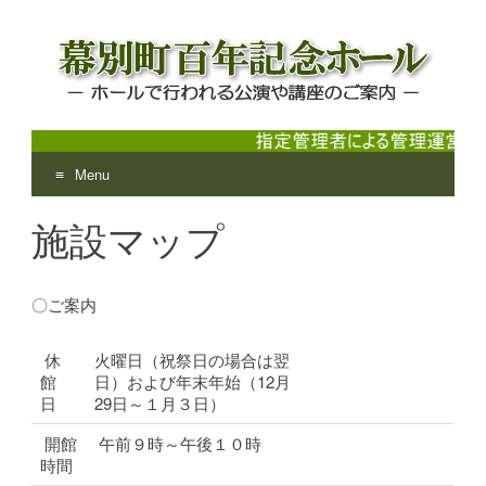
Menu
幕別町百年記念ホール
ホールで行われる公演や講座のご案内
Skip
施設マップ
to
content
〇ご案内
休
火曜日（祝祭日の場合は翌
館
日）および年末年始（12月
日
29日～１月３日）
開館
午前９時～午後１０時
時間