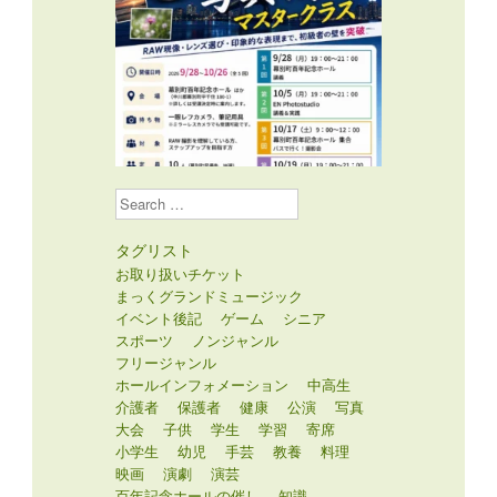
Search
タグリスト
お取り扱いチケット
まっくグランドミュージック
イベント後記
ゲーム
シニア
スポーツ
ノンジャンル
フリージャンル
ホールインフォメーション
中高生
介護者
保護者
健康
公演
写真
大会
子供
学生
学習
寄席
小学生
幼児
手芸
教養
料理
映画
演劇
演芸
百年記念ホールの催し
知識