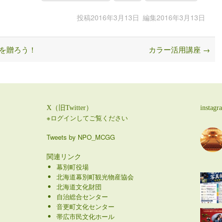
投稿
2016年3月13日
編集
2016年3月13日
を贈ろう！
カラー活用講座
→
X（旧Twitter）
instagr
※ログインしてご覧ください
Tweets by NPO_MCGG
関連リンク
幕別町役場
北海道幕別町観光物産協会
北海道文化財団
自治総合センター
音更町文化センター
帯広市民文化ホール