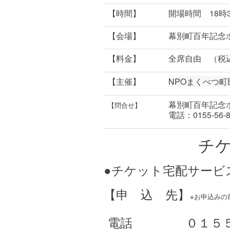
【時間】
開場時間 18時
【会場】
幕別町百年記念
【料金】
全席自由 （税込
【主催】
NPOまくべつ
幕別町百年記念
【問合せ】
電話：0155-56-8
チ
●チケット宅配サービ
【申 込 先】
※お申込みの
電話
０１５