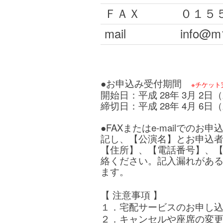
ＦＡＸ
０１５
mail
info@m1
●お申込み受付期間
※チケッ
開始日：平成 28年 3
月 2日
締切日：平成 28年 4月 6
日（
●FAXまたはe-mailで
記し、【公演名】とお申込
【住所】、【電話番号】、
絡ください。記入漏れがあ
ます。
【 注意事項 】
１．宅配サービスのお申し
２．キャンセルや座席の変