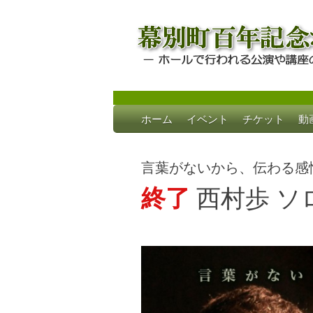
Skip
ホーム
イベント
チケット
動
to
幕別町百年記念
ホールで行われる公演や講座のご案内
content
言葉がないから、伝わる感
終了
西村歩 