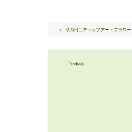
←
母の日にディップアートフラワー
Post
navigation
Facebook