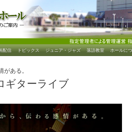
画配信
トピックス
ジュニア・ジャズ
落語教室
ホールに
ホール
情がある。
ソロギターライブ