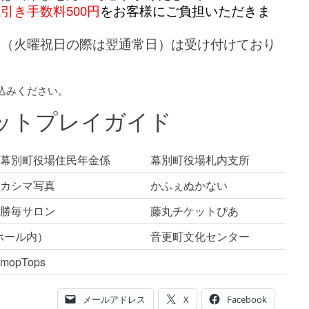
引き手数料500円
をお客様にご負担いただきま
日（火曜祝日の際は翌通常日）は受け付けており
込みください。
ットプレイガイド
幕別町役場住民年金係
幕別町役場札内支所
カシマ写真
かふぇぬかない
勝毎サロン
藤丸チケットぴあ
ホール内）
音更町文化センター
mopTops
メールアドレス
X
Facebook