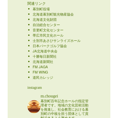
関連リンク
幕別町役場
北海道幕別町観光物産協会
北海道文化財団
自治総合センター
音更町文化センター
帯広市民文化ホール
士別市あさひサンライズホール
日本パークゴルフ協会
JA北海道中央会
十勝毎日新聞社
北海道新聞社
FM JAGA
FM WING
道民カレッジ
instagram
m.chougei
幕別町百年記念ホールの指定管
理者です。地域の文化芸術活動
を推進し、社会教育における幕
別町の中核を担う団体として貢
献できるよう努めます。